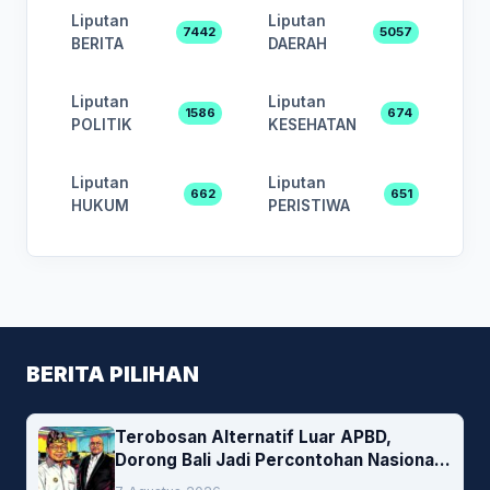
Liputan
Liputan
7442
5057
BERITA
DAERAH
Liputan
Liputan
1586
674
POLITIK
KESEHATAN
Liputan
Liputan
662
651
HUKUM
PERISTIWA
BERITA PILIHAN
Terobosan Alternatif Luar APBD,
Dorong Bali Jadi Percontohan Nasional
Pembiayaan Daerah