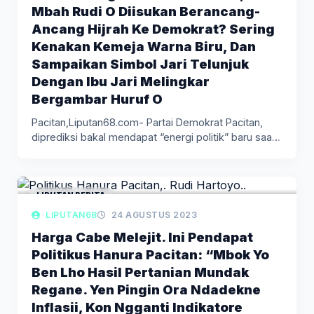
Mbah Rudi O Diisukan Berancang-
Ancang Hijrah Ke Demokrat? Sering
Kenakan Kemeja Warna Biru, Dan
Sampaikan Simbol Jari Telunjuk
Dengan Ibu Jari Melingkar
Bergambar Huruf O
Pacitan,Liputan68.com- Partai Demokrat Pacitan,
diprediksi bakal mendapat “energi politik” baru saat
pertarungan…
LIPUTAN BERITA
LIPUTAN68
24 AGUSTUS 2023
Harga Cabe Melejit. Ini Pendapat
Politikus Hanura Pacitan: “Mbok Yo
Ben Lho Hasil Pertanian Mundak
Regane. Yen Pingin Ora Ndadekne
Inflasii, Kon Ngganti Indikatore