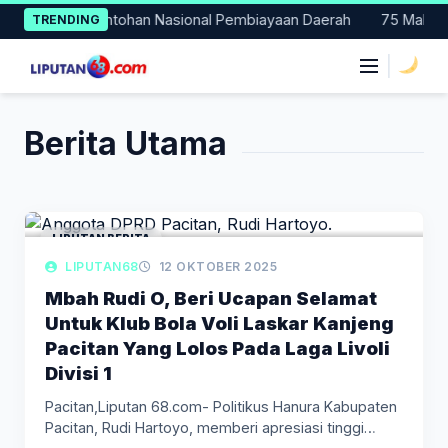
Skip
li Jadi Percontohan Nasional Pembiayaan Daerah
75 Mahasiswa
TRENDING
to
content
|
Berita Utama
LIPUTAN BERITA
LIPUTAN68
12 OKTOBER 2025
Mbah Rudi O, Beri Ucapan Selamat
Untuk Klub Bola Voli Laskar Kanjeng
Pacitan Yang Lolos Pada Laga Livoli
Divisi 1
Pacitan,Liputan 68.com- Politikus Hanura Kabupaten
Pacitan, Rudi Hartoyo, memberi apresiasi tinggi