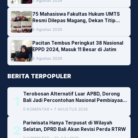
7 Agustus 2026
75 Mahasiswa Fakultas Hukum UMTS
Resmi Dilepas Magang, Dekan Titip
Empat Pesan Penting
6 Agustus 2026
Pacitan Tembus Peringkat 38 Nasional
EPPD 2024, Masuk 11 Besar di Jatim
6 Agustus 2026
BERITA TERPOPULER
Terobosan Alternatif Luar APBD, Dorong
1
Bali Jadi Percontohan Nasional Pembiayaan
Daerah
0 KOMENTAR • 7 AGUSTUS 2026
Pariwisata Hanya Terpusat di Wilayah
2
Selatan, DPRD Bali Akan Revisi Perda RTRW