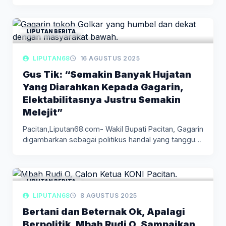
dan…
LIPUTAN BERITA
LIPUTAN68
16 AGUSTUS 2025
Gus Tik: “Semakin Banyak Hujatan
Yang Diarahkan Kepada Gagarin,
Elektabilitasnya Justru Semakin
Melejit”
Pacitan,Liputan68.com- Wakil Bupati Pacitan, Gagarin
digambarkan sebagai politikus handal yang tangguh
dan…
LIPUTAN BERITA
LIPUTAN68
8 AGUSTUS 2025
Bertani dan Beternak Ok, Apalagi
Berpolitik. Mbah Rudi O, Sampaikan