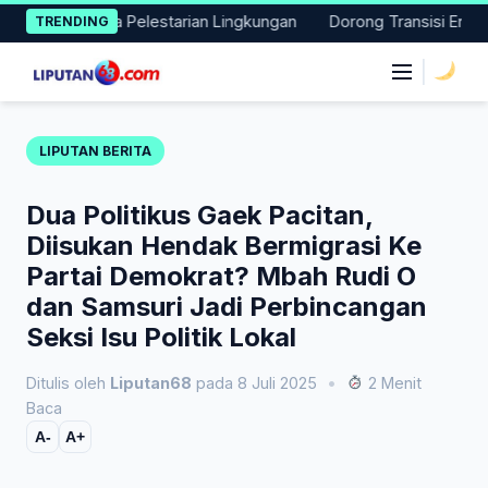
Skip
si Nyata Pelestarian Lingkungan
Dorong Transisi Energi di NT
TRENDING
to
content
|
LIPUTAN BERITA
Dua Politikus Gaek Pacitan,
Diisukan Hendak Bermigrasi Ke
Partai Demokrat? Mbah Rudi O
dan Samsuri Jadi Perbincangan
Seksi Isu Politik Lokal
Ditulis oleh
Liputan68
pada 8 Juli 2025
•
2 Menit
Baca
A-
A+