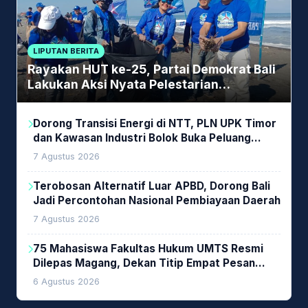
LIPUTAN BERITA
Rayakan HUT ke-25, Partai Demokrat Bali
Lakukan Aksi Nyata Pelestarian
Lingkungan
Dorong Transisi Energi di NTT, PLN UPK Timor
dan Kawasan Industri Bolok Buka Peluang
Investasi Woodchip untuk Cofiring PLTU Bolok
7 Agustus 2026
Terobosan Alternatif Luar APBD, Dorong Bali
Jadi Percontohan Nasional Pembiayaan Daerah
7 Agustus 2026
75 Mahasiswa Fakultas Hukum UMTS Resmi
Dilepas Magang, Dekan Titip Empat Pesan
Penting
6 Agustus 2026