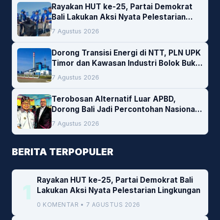
Rayakan HUT ke-25, Partai Demokrat
Bali Lakukan Aksi Nyata Pelestarian
Lingkungan
7 Agustus 2026
Dorong Transisi Energi di NTT, PLN UPK
Timor dan Kawasan Industri Bolok Buka
Peluang Investasi Woodchip untuk
7 Agustus 2026
Cofiring PLTU Bolok
Terobosan Alternatif Luar APBD,
Dorong Bali Jadi Percontohan Nasional
Pembiayaan Daerah
7 Agustus 2026
BERITA TERPOPULER
Rayakan HUT ke-25, Partai Demokrat Bali
1
Lakukan Aksi Nyata Pelestarian Lingkungan
0 KOMENTAR • 7 AGUSTUS 2026