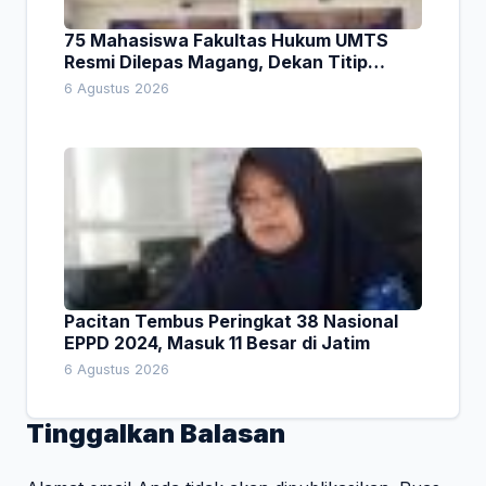
75 Mahasiswa Fakultas Hukum UMTS
Resmi Dilepas Magang, Dekan Titip
Empat Pesan Penting
6 Agustus 2026
Pacitan Tembus Peringkat 38 Nasional
EPPD 2024, Masuk 11 Besar di Jatim
6 Agustus 2026
Tinggalkan Balasan