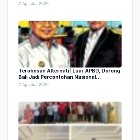
Lingkungan
7 Agustus 2026
Terobosan Alternatif Luar APBD, Dorong
Bali Jadi Percontohan Nasional
Pembiayaan Daerah
7 Agustus 2026