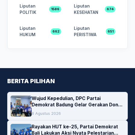
Liputan
Liputan
1586
674
POLITIK
KESEHATAN
Liputan
Liputan
662
651
HUKUM
PERISTIWA
BERITA PILIHAN
Wujud Kepedulian, DPC Partai
Demokrat Badung Gelar Gerakan Donor
Darah
8 Agustus 2026
Rayakan HUT ke-25, Partai Demokrat
Bali Lakukan Aksi Nyata Pelestarian