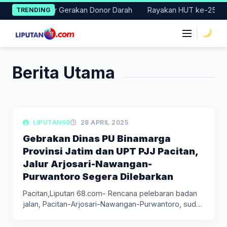
Skip
 Badung Gelar Gerakan Donor Darah
Rayakan HUT ke-25, Partai
TRENDING
to
content
|
Berita Utama
LIPUTAN BERITA
LIPUTAN68
28 APRIL 2025
Gebrakan Dinas PU Binamarga
Provinsi Jatim dan UPT PJJ Pacitan,
Jalur Arjosari-Nawangan-
Purwantoro Segera Dilebarkan
Pacitan,Liputan 68.com- Rencana pelebaran badan
jalan, Pacitan-Arjosari-Nawangan-Purwantoro, sudah
memasuki tahapan sosialisasi bersama…