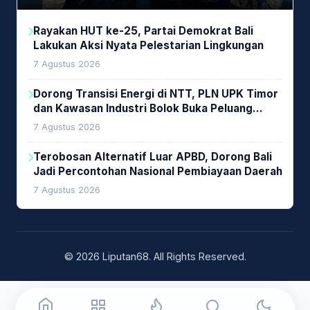
Rayakan HUT ke-25, Partai Demokrat Bali
Lakukan Aksi Nyata Pelestarian Lingkungan
7 Agustus 2026
Dorong Transisi Energi di NTT, PLN UPK Timor
dan Kawasan Industri Bolok Buka Peluang
Investasi Woodchip untuk Cofiring PLTU Bolok
7 Agustus 2026
Terobosan Alternatif Luar APBD, Dorong Bali
Jadi Percontohan Nasional Pembiayaan Daerah
7 Agustus 2026
© 2026 Liputan68. All Rights Reserved.