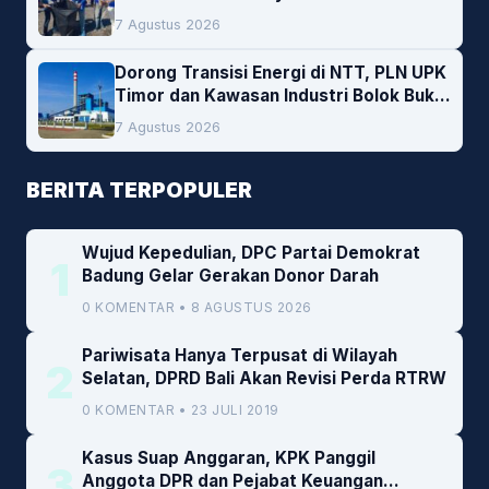
Lingkungan
7 Agustus 2026
Dorong Transisi Energi di NTT, PLN UPK
Timor dan Kawasan Industri Bolok Buka
Peluang Investasi Woodchip untuk
7 Agustus 2026
Cofiring PLTU Bolok
BERITA TERPOPULER
Wujud Kepedulian, DPC Partai Demokrat
1
Badung Gelar Gerakan Donor Darah
0 KOMENTAR • 8 AGUSTUS 2026
Pariwisata Hanya Terpusat di Wilayah
2
Selatan, DPRD Bali Akan Revisi Perda RTRW
0 KOMENTAR • 23 JULI 2019
Kasus Suap Anggaran, KPK Panggil
3
Anggota DPR dan Pejabat Keuangan