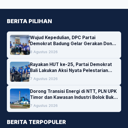
BERITA PILIHAN
Wujud Kepedulian, DPC Partai
Demokrat Badung Gelar Gerakan Donor
Darah
8 Agustus 2026
Rayakan HUT ke-25, Partai Demokrat
Bali Lakukan Aksi Nyata Pelestarian
Lingkungan
7 Agustus 2026
Dorong Transisi Energi di NTT, PLN UPK
Timor dan Kawasan Industri Bolok Buka
Peluang Investasi Woodchip untuk
7 Agustus 2026
Cofiring PLTU Bolok
BERITA TERPOPULER