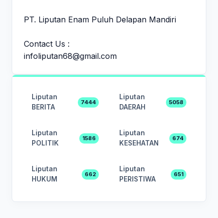
PT. Liputan Enam Puluh Delapan Mandiri
Contact Us :
infoliputan68@gmail.com
Liputan
Liputan
7444
5058
BERITA
DAERAH
Liputan
Liputan
1586
674
POLITIK
KESEHATAN
Liputan
Liputan
662
651
HUKUM
PERISTIWA