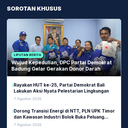
SOROTAN KHUSUS
LIPUTAN BERITA
Wujud Kepedulian, DPC Partai Demokrat
Badung Gelar Gerakan Donor Darah
Rayakan HUT ke-25, Partai Demokrat Bali
Lakukan Aksi Nyata Pelestarian Lingkungan
7 Agustus 2026
Dorong Transisi Energi di NTT, PLN UPK Timor
dan Kawasan Industri Bolok Buka Peluang
Investasi Woodchip untuk Cofiring PLTU Bolok
7 Agustus 2026