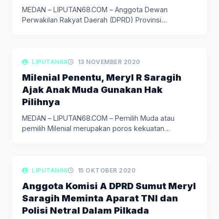
MEDAN – LIPUTAN68.COM – Anggota Dewan
Perwakilan Rakyat Daerah (DPRD) Provinsi
Sumatera…
LIPUTAN POLITIK
LIPUTAN68
13 NOVEMBER 2020
Milenial Penentu, Meryl R Saragih
Ajak Anak Muda Gunakan Hak
Pilihnya
MEDAN – LIPUTAN68.COM – Pemilih Muda atau
pemilih Milenial merupakan poros kekuatan…
LIPUTAN BERITA
LIPUTAN68
15 OKTOBER 2020
Anggota Komisi A DPRD Sumut Meryl
Saragih Meminta Aparat TNI dan
Polisi Netral Dalam Pilkada