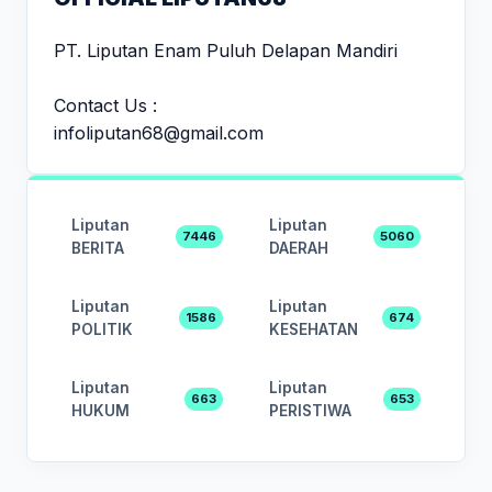
PT. Liputan Enam Puluh Delapan Mandiri
Contact Us :
infoliputan68@gmail.com
Liputan
Liputan
7446
5060
BERITA
DAERAH
Liputan
Liputan
1586
674
POLITIK
KESEHATAN
Liputan
Liputan
663
653
HUKUM
PERISTIWA