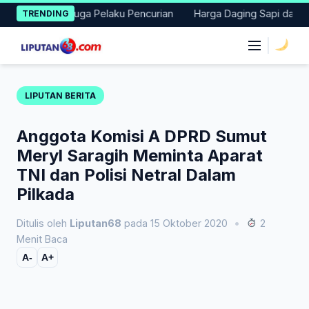
Skip
nkan Terduga Pelaku Pencurian
Harga Daging Sapi dan Cabai Na
TRENDING
to
content
|
LIPUTAN BERITA
Anggota Komisi A DPRD Sumut
Meryl Saragih Meminta Aparat
TNI dan Polisi Netral Dalam
Pilkada
Ditulis oleh
Liputan68
pada 15 Oktober 2020
•
2
Menit Baca
A-
A+