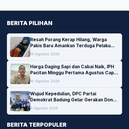
BERITA PILIHAN
Resah Porang Kerap Hilang, Warga
Pakis Baru Amankan Terduga Pelaku
Pencurian
10 Agustus 2026
Harga Daging Sapi dan Cabai Naik, IPH
Pacitan Minggu Pertama Agustus Capai
1,66 Persen. Ini Penjelasan Kabag Ayub
10 Agustus 2026
Wujud Kepedulian, DPC Partai
Demokrat Badung Gelar Gerakan Donor
Darah
8 Agustus 2026
BERITA TERPOPULER