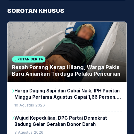
SOROTAN KHUSUS
LIPUTAN BERITA
Resah Porang Kerap Hilang, Warga Pakis
Baru Amankan Terduga Pelaku Pencurian
Harga Daging Sapi dan Cabai Naik, IPH Pacitan
Minggu Pertama Agustus Capai 1,66 Persen.
Ini Penjelasan Kabag Ayub
10 Agustus 2026
Wujud Kepedulian, DPC Partai Demokrat
Badung Gelar Gerakan Donor Darah
8 Agustus 2026