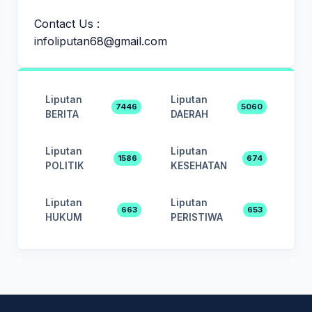
Contact Us :
infoliputan68@gmail.com
Liputan
Liputan
7446
5060
BERITA
DAERAH
Liputan
Liputan
1586
674
POLITIK
KESEHATAN
Liputan
Liputan
663
653
HUKUM
PERISTIWA