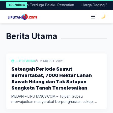
Skip
 Baru Amankan Terduga Pelaku Pencurian
Harga Daging Sapi dan
TRENDING
to
content
|
Berita Utama
LIPUTAN POLITIK
LIPUTAN68
2 MARET 2021
Setengah Periode Sumut
Bermartabat, 7000 Hektar Lahan
Sawah Hilang dan Tak Satupun
Sengketa Tanah Terselesaikan
MEDAN – LIPUTAN68.COM – Tujuan Gubsu
mewujudkan masyarakat berpenghasilan cukup,
ketersediaan bahan…