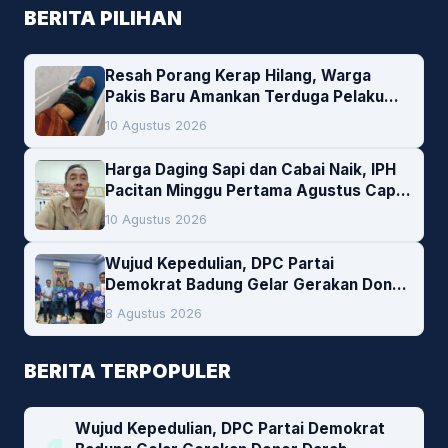
BERITA PILIHAN
Resah Porang Kerap Hilang, Warga
Pakis Baru Amankan Terduga Pelaku
Pencurian
10 Agustus 2026
Harga Daging Sapi dan Cabai Naik, IPH
Pacitan Minggu Pertama Agustus Capai
1,66 Persen. Ini Penjelasan Kabag Ayub
10 Agustus 2026
Wujud Kepedulian, DPC Partai
Demokrat Badung Gelar Gerakan Donor
Darah
8 Agustus 2026
BERITA TERPOPULER
Wujud Kepedulian, DPC Partai Demokrat