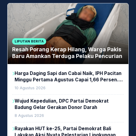
LIPUTAN BERITA
Resah Porang Kerap Hilang, Warga Pakis
Baru Amankan Terduga Pelaku Pencurian
Harga Daging Sapi dan Cabai Naik, IPH Pacitan
Minggu Pertama Agustus Capai 1,66 Persen.
Ini Penjelasan Kabag Ayub
10 Agustus 2026
Wujud Kepedulian, DPC Partai Demokrat
Badung Gelar Gerakan Donor Darah
8 Agustus 2026
Rayakan HUT ke-25, Partai Demokrat Bali
Lakukan Aksi Nyata Pelestarian Lingkungan