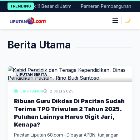
Skip
024, Masuk 11 Besar di Jatim
Pameran Pembangunan NTT Didoro
TRENDING
to
content
|
Berita Utama
LIPUTAN BERITA
LIPUTAN68
2 JULI 2025
Ribuan Guru Dikdas Di Pacitan Sudah
Terima TPG Triwulan 2 Tahun 2025.
Puluhan Lainnya Harus Gigit Jari,
Kenapa?
Pacitan,Liputan 68.com- Dibayar APBN, tunjangan