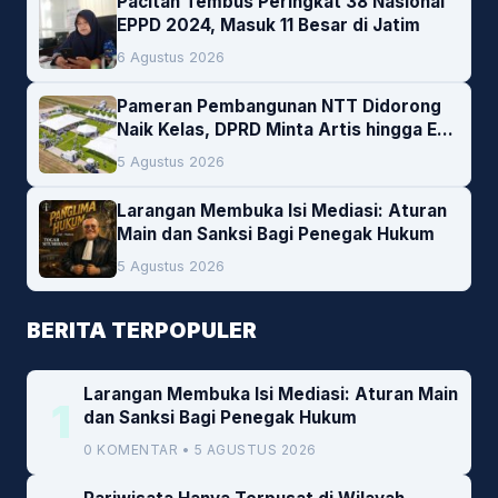
Pacitan Tembus Peringkat 38 Nasional
EPPD 2024, Masuk 11 Besar di Jatim
6 Agustus 2026
Pameran Pembangunan NTT Didorong
Naik Kelas, DPRD Minta Artis hingga EO
Lokal Jadi Prioritas
5 Agustus 2026
Larangan Membuka Isi Mediasi: Aturan
Main dan Sanksi Bagi Penegak Hukum
5 Agustus 2026
BERITA TERPOPULER
Larangan Membuka Isi Mediasi: Aturan Main
1
dan Sanksi Bagi Penegak Hukum
0 KOMENTAR • 5 AGUSTUS 2026