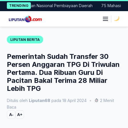
Skip
i Percontohan Nasional Pembiayaan Daerah
75 Mahasiswa Fakul
TRENDING
to
content
|
LIPUTAN BERITA
Pemerintah Sudah Transfer 30
Persen Anggaran TPG Di Triwulan
Pertama. Dua Ribuan Guru Di
Pacitan Bakal Terima 28 Miliar
Lebih TPG
Ditulis oleh
Liputan68
pada 18 April 2024
•
2 Menit
Baca
A-
A+