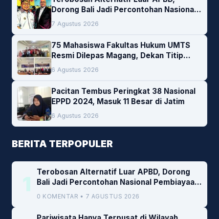
Dorong Bali Jadi Percontohan Nasional
Pembiayaan Daerah
7 Agustus 2026
75 Mahasiswa Fakultas Hukum UMTS
Resmi Dilepas Magang, Dekan Titip
Empat Pesan Penting
6 Agustus 2026
Pacitan Tembus Peringkat 38 Nasional
EPPD 2024, Masuk 11 Besar di Jatim
6 Agustus 2026
BERITA TERPOPULER
Terobosan Alternatif Luar APBD, Dorong
1
Bali Jadi Percontohan Nasional Pembiayaan
Daerah
0 KOMENTAR • 7 AGUSTUS 2026
Pariwisata Hanya Terpusat di Wilayah