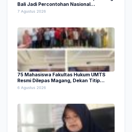
Bali Jadi Percontohan Nasional
Pembiayaan Daerah
7 Agustus 2026
75 Mahasiswa Fakultas Hukum UMTS
Resmi Dilepas Magang, Dekan Titip
Empat Pesan Penting
6 Agustus 2026