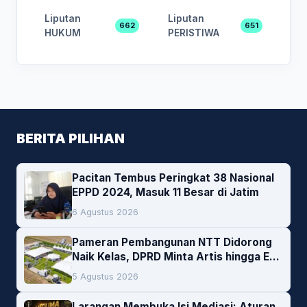
Liputan
Liputan
662
651
HUKUM
PERISTIWA
BERITA PILIHAN
Pacitan Tembus Peringkat 38 Nasional
EPPD 2024, Masuk 11 Besar di Jatim
6 Agustus 2026
Pameran Pembangunan NTT Didorong
Naik Kelas, DPRD Minta Artis hingga EO
Lokal Jadi Prioritas
5 Agustus 2026
Larangan Membuka Isi Mediasi: Aturan