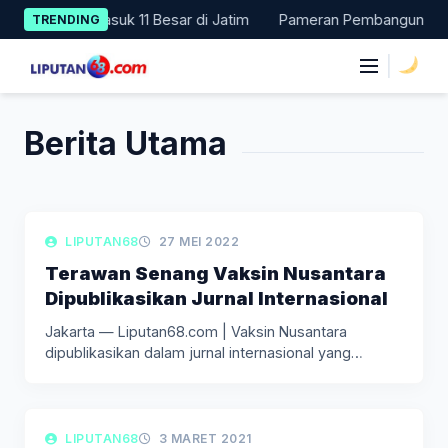
Skip
PPD 2024, Masuk 11 Besar di Jatim
Pameran Pembangunan NTT Di
TRENDING
to
content
|
Berita Utama
LIPUTAN KESEHATAN
LIPUTAN68
27 MEI 2022
Terawan Senang Vaksin Nusantara
Dipublikasikan Jurnal Internasional
Jakarta — Liputan68.com | Vaksin Nusantara
dipublikasikan dalam jurnal internasional yang
dapat…
LIPUTAN KESEHATAN
LIPUTAN68
3 MARET 2021