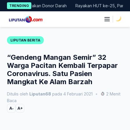
Skip
 Gelar Gerakan Donor Darah
Rayakan HUT ke-25, Partai Demokr
TRENDING
to
content
|
LIPUTAN BERITA
“Gendeng Mangan Semir” 32
Warga Pacitan Kembali Terpapar
Coronavirus. Satu Pasien
Mangkat Ke Alam Barzah
Ditulis oleh
Liputan68
pada 4 Februari 2021
•
2 Menit
Baca
A-
A+