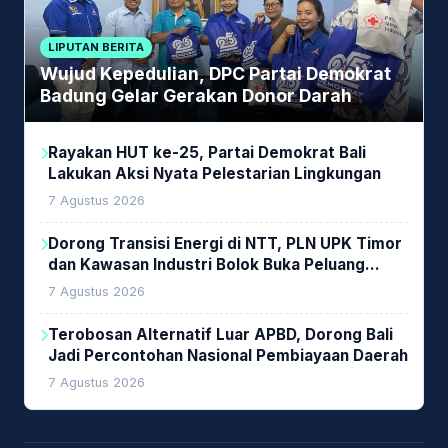
LIPUTAN BERITA
Wujud Kepedulian, DPC Partai Demokrat
Badung Gelar Gerakan Donor Darah
Rayakan HUT ke-25, Partai Demokrat Bali
Lakukan Aksi Nyata Pelestarian Lingkungan
7 Agustus 2026
Dorong Transisi Energi di NTT, PLN UPK Timor
dan Kawasan Industri Bolok Buka Peluang
Investasi Woodchip untuk Cofiring PLTU Bolok
7 Agustus 2026
Terobosan Alternatif Luar APBD, Dorong Bali
Jadi Percontohan Nasional Pembiayaan Daerah
7 Agustus 2026