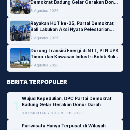
Demokrat Badung Gelar Gerakan Donor
Darah
8 Agustus 2026
Rayakan HUT ke-25, Partai Demokrat
Bali Lakukan Aksi Nyata Pelestarian
Lingkungan
7 Agustus 2026
Dorong Transisi Energi di NTT, PLN UPK
Timor dan Kawasan Industri Bolok Buka
Peluang Investasi Woodchip untuk
7 Agustus 2026
Cofiring PLTU Bolok
BERITA TERPOPULER
Wujud Kepedulian, DPC Partai Demokrat
1
Badung Gelar Gerakan Donor Darah
0 KOMENTAR • 8 AGUSTUS 2026
Pariwisata Hanya Terpusat di Wilayah