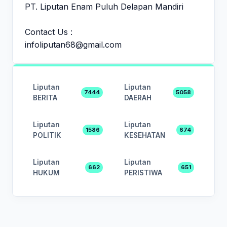
PT. Liputan Enam Puluh Delapan Mandiri
Contact Us :
infoliputan68@gmail.com
Liputan
Liputan
7444
5058
BERITA
DAERAH
Liputan
Liputan
1586
674
POLITIK
KESEHATAN
Liputan
Liputan
662
651
HUKUM
PERISTIWA