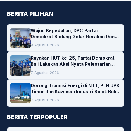
BERITA PILIHAN
Wujud Kepedulian, DPC Partai
Demokrat Badung Gelar Gerakan Donor
Darah
8 Agustus 2026
Rayakan HUT ke-25, Partai Demokrat
Bali Lakukan Aksi Nyata Pelestarian
Lingkungan
7 Agustus 2026
Dorong Transisi Energi di NTT, PLN UPK
Timor dan Kawasan Industri Bolok Buka
Peluang Investasi Woodchip untuk
7 Agustus 2026
Cofiring PLTU Bolok
BERITA TERPOPULER