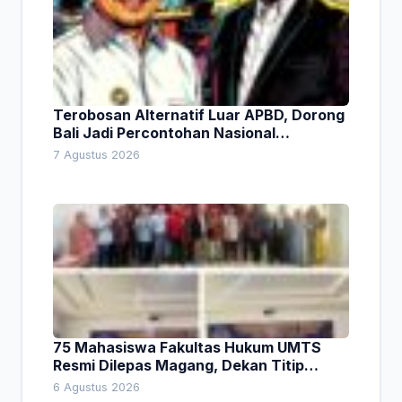
Terobosan Alternatif Luar APBD, Dorong
Bali Jadi Percontohan Nasional
Pembiayaan Daerah
7 Agustus 2026
75 Mahasiswa Fakultas Hukum UMTS
Resmi Dilepas Magang, Dekan Titip
Empat Pesan Penting
6 Agustus 2026