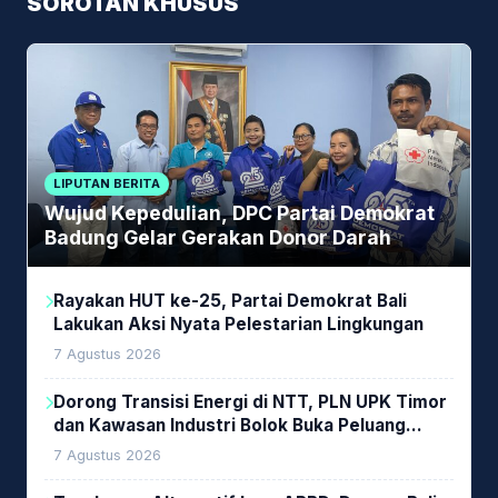
SOROTAN KHUSUS
LIPUTAN BERITA
Wujud Kepedulian, DPC Partai Demokrat
Badung Gelar Gerakan Donor Darah
Rayakan HUT ke-25, Partai Demokrat Bali
Lakukan Aksi Nyata Pelestarian Lingkungan
7 Agustus 2026
Dorong Transisi Energi di NTT, PLN UPK Timor
dan Kawasan Industri Bolok Buka Peluang
Investasi Woodchip untuk Cofiring PLTU Bolok
7 Agustus 2026