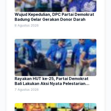
Wujud Kepedulian, DPC Partai Demokrat
Badung Gelar Gerakan Donor Darah
8 Agustus 2026
Rayakan HUT ke-25, Partai Demokrat
Bali Lakukan Aksi Nyata Pelestarian
Lingkungan
7 Agustus 2026