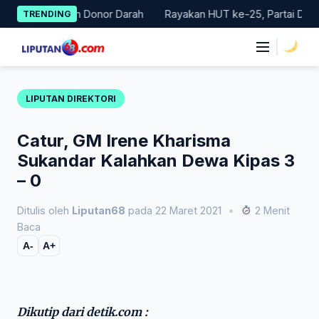
Skip
 Gerakan Donor Darah
Rayakan HUT ke-25, Partai Demokrat Bal
TRENDING
to
content
|
LIPUTAN DIREKTORI
Catur, GM Irene Kharisma
Sukandar Kalahkan Dewa Kipas 3
– 0
Ditulis oleh
Liputan68
pada 22 Maret 2021
•
2 Menit
Baca
A-
A+
Dikutip dari
detik.com
: