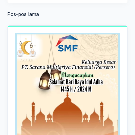
Navigasi
Pos-pos lama
pos