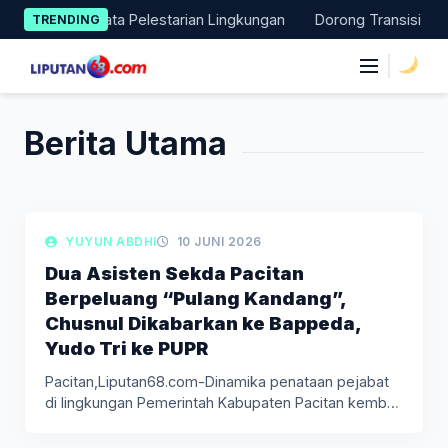
Skip
n Aksi Nyata Pelestarian Lingkungan
Dorong Transisi Energi d
TRENDING
to
content
|
Berita Utama
LIPUTAN BERITA
YUYUN ABDHI
10 JUNI 2026
Dua Asisten Sekda Pacitan
Berpeluang “Pulang Kandang”,
Chusnul Dikabarkan ke Bappeda,
Yudo Tri ke PUPR
Pacitan,Liputan68.com-Dinamika penataan pejabat
di lingkungan Pemerintah Kabupaten Pacitan kembali
menjadi perhatian. Dua…