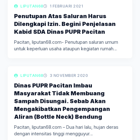
LIPUTAN BERITA
LIPUTAN68
1 FEBRUARI 2021
Penutupan Atas Saluran Harus
Dilengkapi Izin. Begini Penjelasan
Kabid SDA Dinas PUPR Pacitan
Pacitan, liputan68.com- Penutupan saluran umum
untuk keperluan usaha ataupun kegiatan rumah
tangga,…
LIPUTAN BERITA
LIPUTAN68
3 NOVEMBER 2020
Dinas PUPR Pacitan Imbau
Masyarakat Tidak Membuang
Sampah Disungai. Sebab Akan
Mengakibatkan Pengempangan
Aliran (Bottle Neck) Bendung
Pacitan, liputan68.com – Dua hari lalu, hujan deras
dengan intensitas tinggi mengguyur…