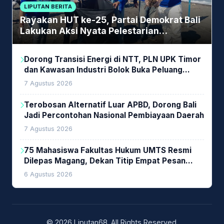
LIPUTAN BERITA
Rayakan HUT ke-25, Partai Demokrat Bali
Lakukan Aksi Nyata Pelestarian
Lingkungan
Dorong Transisi Energi di NTT, PLN UPK Timor
dan Kawasan Industri Bolok Buka Peluang
Investasi Woodchip untuk Cofiring PLTU Bolok
7 Agustus 2026
Terobosan Alternatif Luar APBD, Dorong Bali
Jadi Percontohan Nasional Pembiayaan Daerah
7 Agustus 2026
75 Mahasiswa Fakultas Hukum UMTS Resmi
Dilepas Magang, Dekan Titip Empat Pesan
Penting
6 Agustus 2026
© 2026 Liputan68. All Rights Reserved.