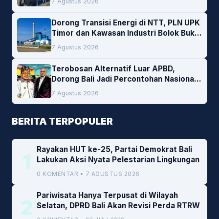
7 Agustus 2026
Dorong Transisi Energi di NTT, PLN UPK
Timor dan Kawasan Industri Bolok Buka
Peluang Investasi Woodchip untuk
7 Agustus 2026
Cofiring PLTU Bolok
Terobosan Alternatif Luar APBD,
Dorong Bali Jadi Percontohan Nasional
Pembiayaan Daerah
7 Agustus 2026
BERITA TERPOPULER
Rayakan HUT ke-25, Partai Demokrat Bali
1
Lakukan Aksi Nyata Pelestarian Lingkungan
0 KOMENTAR • 7 AGUSTUS 2026
Pariwisata Hanya Terpusat di Wilayah
2
Selatan, DPRD Bali Akan Revisi Perda RTRW