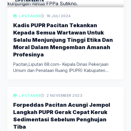
LIPUTAN BERITA
LIPUTAN68
16 JULI 2024
Kadis PUPR Pacitan Tekankan
Kepada Semua Wartawan Untuk
Selalu Menjunjung Tinggi Etika Dan
Moral Dalam Mengemban Amanah
Profesinya
Pacitan,Liputan 68.com- Kepala Dinas Pekerjaan
Umum dan Penataan Ruang (PUPR) Kabupaten
Pacitan,…
LIPUTAN BERITA
LIPUTAN68
2 NOVEMBER 2023
Forpeddas Pacitan Acungi Jempol
Langkah PUPR Gerak Cepat Keruk
Sedimentasi Sebelum Penghujan
Tiba