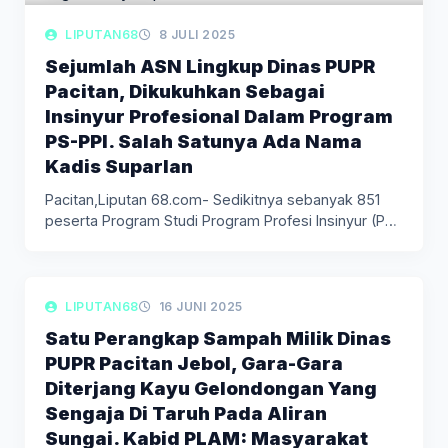
LIPUTAN68
8 JULI 2025
Sejumlah ASN Lingkup Dinas PUPR
Pacitan, Dikukuhkan Sebagai
Insinyur Profesional Dalam Program
PS-PPI. Salah Satunya Ada Nama
Kadis Suparlan
Pacitan,Liputan 68.com- Sedikitnya sebanyak 851
peserta Program Studi Program Profesi Insinyur (PS-
PPI)…
LIPUTAN BERITA
LIPUTAN68
16 JUNI 2025
Satu Perangkap Sampah Milik Dinas
PUPR Pacitan Jebol, Gara-Gara
Diterjang Kayu Gelondongan Yang
Sengaja Di Taruh Pada Aliran
Sungai. Kabid PLAM: Masyarakat