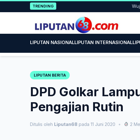
Skip
Wujud Kep
TRENDING
to
content
LIPUTAN NASIONAL
LIPUTAN INTERNASIONAL
LI
LIPUTAN BERITA
DPD Golkar Lampu
Pengajian Rutin
Ditulis oleh
Liputan68
pada 11 Juni 2020
•
2 Me