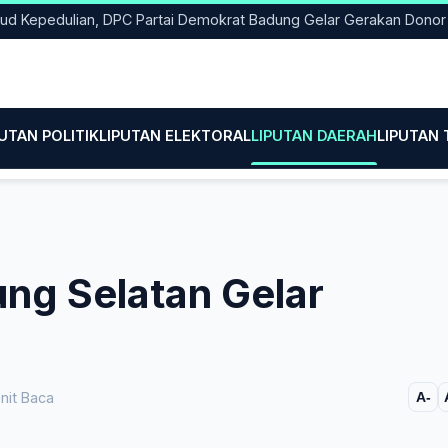
edulian, DPC Partai Demokrat Badung Gelar Gerakan Donor Darah
PUTAN POLITIK
LIPUTAN ELEKTORAL
LIPUTAN DAERAH
LIPUTAN
ng Selatan Gelar
nit Baca
A-