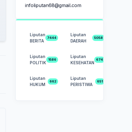
infoliputan68@gmail.com
Liputan
Liputan
7444
5058
BERITA
DAERAH
Liputan
Liputan
1586
674
POLITIK
KESEHATAN
Liputan
Liputan
662
651
HUKUM
PERISTIWA