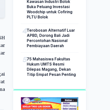
Kawasan Industri Bolok
Buka Peluang Investasi
Woodchip untuk Cofiring
PLTU Bolok
Terobosan Alternatif Luar
APBD, Dorong Bali Jadi
SH
Percontohan Nasional
ar
Pembiayaan Daerah
ar
75 Mahasiswa Fakultas
Hukum UMTS Resmi
Dilepas Magang, Dekan
ai
Titip Empat Pesan Penting
at
ama