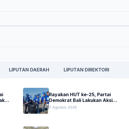
LIPUTAN DAERAH
LIPUTAN DIREKTORI
ai
Rayakan HUT ke-25, Partai
akan
Demokrat Bali Lakukan Aksi
Nyata Pelestarian Lingkungan
7 Agustus 2026