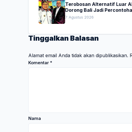
Terobosan Alternatif Luar 
Dorong Bali Jadi Percontoh
Nasional Pembiayaan Daera
7 Agustus 2026
Tinggalkan Balasan
Alamat email Anda tidak akan dipublikasikan.
R
Komentar
*
Nama