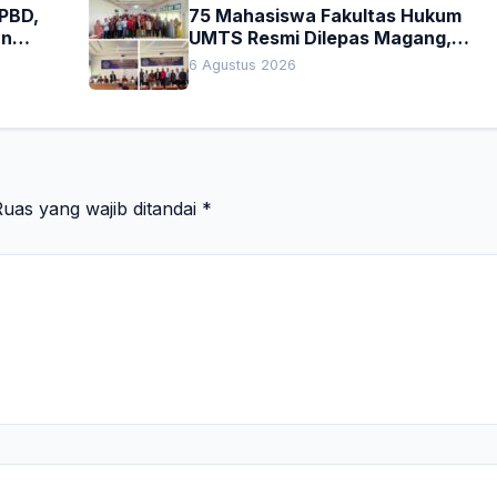
APBD,
75 Mahasiswa Fakultas Hukum
an
UMTS Resmi Dilepas Magang,
h
Dekan Titip Empat Pesan
6 Agustus 2026
Penting
uas yang wajib ditandai
*