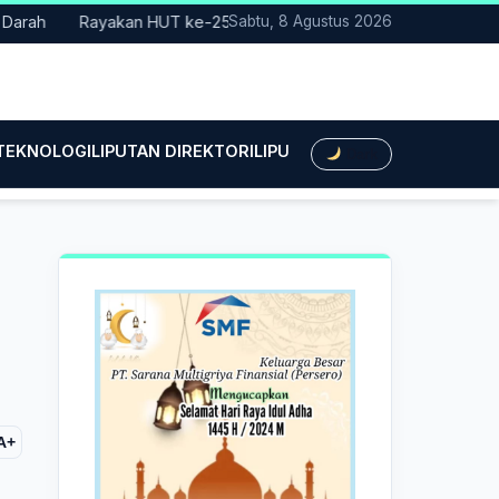
Rayakan HUT ke-25, Partai Demokrat Bali Lakukan Aksi Nyata 
Sabtu, 8 Agustus 2026
 TEKNOLOGI
LIPUTAN DIREKTORI
LIPUTAN HUKUM
LIPUTAN BIS
Dark
A+