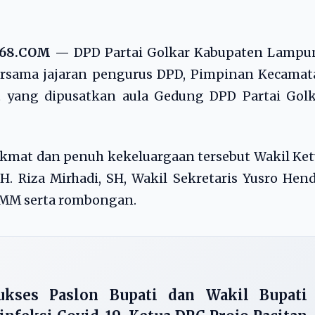
68.COM —
DPD Partai Golkar Kabupaten Lampu
ersama jajaran pengurus DPD, Pimpinan Kecamat
 yang dipusatkan aula Gedung DPD Partai Golk
ikmat dan penuh kekeluargaan tersebut Wakil Ke
. Riza Mirhadi, SH, Wakil Sekretaris Yusro Hen
, MM serta rombongan.
kses Paslon Bupati dan Wakil Bupati