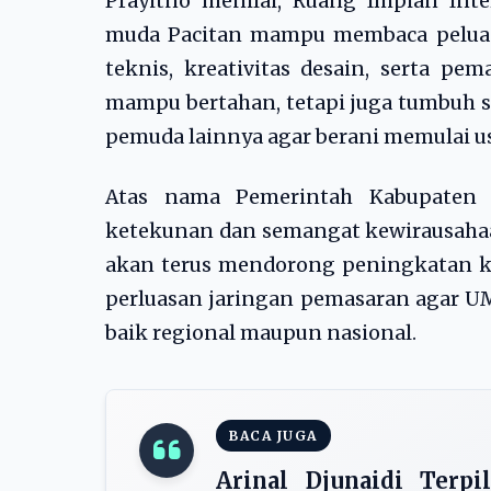
Prayitno menilai, Ruang Impian In
muda Pacitan mampu membaca pelua
teknis, kreativitas desain, serta p
mampu bertahan, tetapi juga tumbuh sec
pemuda lainnya agar berani memulai us
Atas nama Pemerintah Kabupaten P
ketekunan dan semangat kewirausahaan
akan terus mendorong peningkatan ku
perluasan jaringan pemasaran agar U
baik regional maupun nasional.
BACA JUGA
Arinal Djunaidi Terp