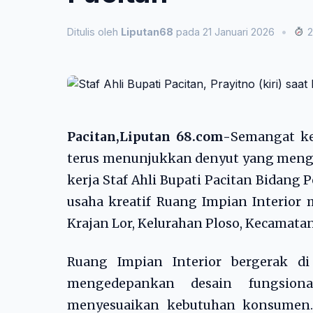
Ditulis oleh
Liputan68
pada 21 Januari 2026
•
2
Pacitan,Liputan 68.com-
Semangat ke
terus menunjukkan denyut yang mengg
kerja Staf Ahli Bupati Pacitan Bidan
usaha kreatif Ruang Impian Interior 
Krajan Lor, Kelurahan Ploso, Kecamatan
Ruang Impian Interior bergerak di
mengedepankan desain fungsiona
menyesuaikan kebutuhan konsumen. D