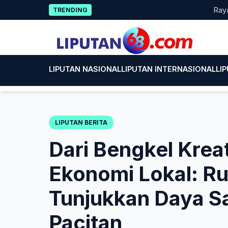
Skip
Rayakan HU
TRENDING
to
content
LIPUTAN NASIONAL
LIPUTAN INTERNASIONAL
LI
LIPUTAN BERITA
Dari Bengkel Krea
Ekonomi Lokal: Ru
Tunjukkan Daya 
Pacitan