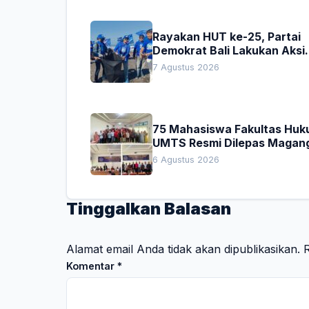
Rayakan HUT ke-25, Partai
Demokrat Bali Lakukan Aksi
Nyata Pelestarian Lingkung
7 Agustus 2026
75 Mahasiswa Fakultas Hu
UMTS Resmi Dilepas Magan
Dekan Titip Empat Pesan
6 Agustus 2026
Penting
Tinggalkan Balasan
Alamat email Anda tidak akan dipublikasikan.
R
Komentar
*