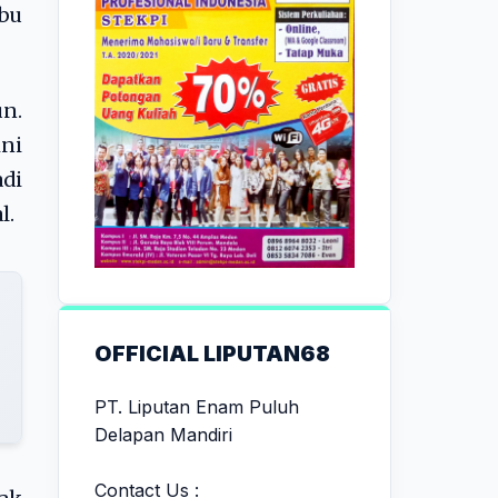
abu
un.
ini
di
l.
OFFICIAL LIPUTAN68
PT. Liputan Enam Puluh
Delapan Mandiri
Contact Us :