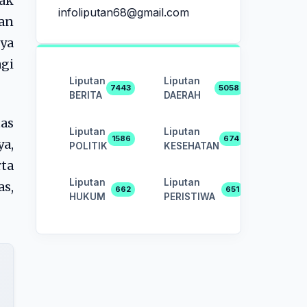
ak
infoliputan68@gmail.com
an
nya
agi
Liputan
Liputan
7443
5058
BERITA
DAERAH
as
Liputan
Liputan
1586
674
ya,
POLITIK
KESEHATAN
ta
Liputan
Liputan
s,
662
651
HUKUM
PERISTIWA