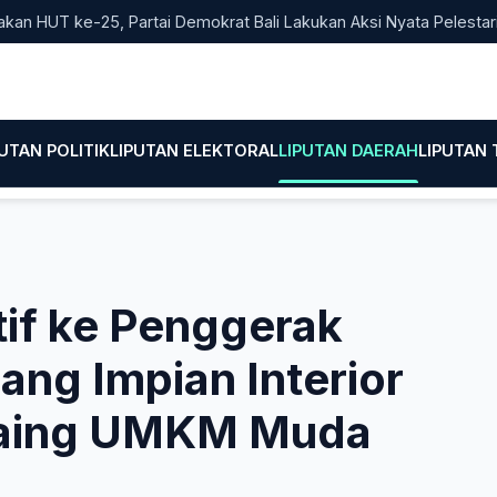
T ke-25, Partai Demokrat Bali Lakukan Aksi Nyata Pelestarian Li
PUTAN POLITIK
LIPUTAN ELEKTORAL
LIPUTAN DAERAH
LIPUTAN
tif ke Penggerak
ang Impian Interior
Saing UMKM Muda