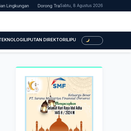
ngkungan
Dorong Transisi Energi di NTT, PLN UPK Timor dan Ka
Sabtu, 8 Agustus 2026
 TEKNOLOGI
LIPUTAN DIREKTORI
LIPUTAN HUKUM
LIPUTAN BIS
Dark