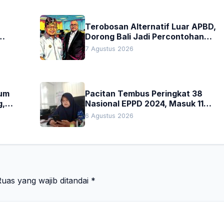
Terobosan Alternatif Luar APBD,
Dorong Bali Jadi Percontohan
an
Nasional Pembiayaan Daerah
7 Agustus 2026
kum
Pacitan Tembus Peringkat 38
g,
Nasional EPPD 2024, Masuk 11
Besar di Jatim
6 Agustus 2026
uas yang wajib ditandai
*