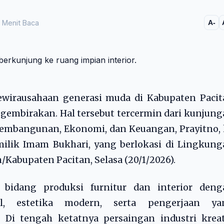
 Menit Baca
A-
wirausahaan generasi muda di Kabupaten Pacit
embirakan. Hal tersebut tercermin dari kunjun
g Pembangunan, Ekonomi, dan Keuangan, Prayitno,
milik Imam Bukhari, yang berlokasi di Lingkun
/Kabupaten Pacitan, Selasa (20/1/2026).
 bidang produksi furnitur dan interior deng
l, estetika modern, serta pengerjaan ya
i tengah ketatnya persaingan industri kreati