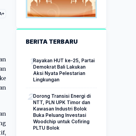
A+
BERITA TERBARU
an
Rayakan HUT ke-25, Partai
Demokrat Bali Lakukan
gan
Aksi Nyata Pelestarian
 ke
Lingkungan
gan
Dorong Transisi Energi di
NTT, PLN UPK Timor dan
Kawasan Industri Bolok
an
Buka Peluang Investasi
Woodchip untuk Cofiring
ng
PLTU Bolok
f,