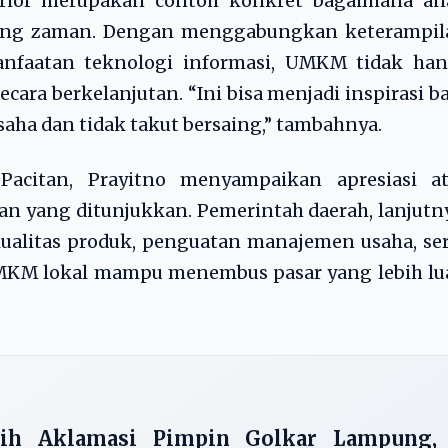
terior merupakan contoh konkret bagaimana an
ng zaman. Dengan menggabungkan keterampil
emanfaatan teknologi informasi, UMKM tidak ha
ara berkelanjutan. “Ini bisa menjadi inspirasi b
aha dan tidak takut bersaing,” tambahnya.
acitan, Prayitno menyampaikan apresiasi at
 yang ditunjukkan. Pemerintah daerah, lanjutn
alitas produk, penguatan manajemen usaha, ser
MKM lokal mampu menembus pasar yang lebih lua
ilih Aklamasi Pimpin Golkar Lampung,