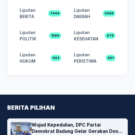
Liputan
Liputan
7444
5058
BERITA
DAERAH
Liputan
Liputan
1586
674
POLITIK
KESEHATAN
Liputan
Liputan
662
651
HUKUM
PERISTIWA
BERITA PILIHAN
Wujud Kepedulian, DPC Partai
Demokrat Badung Gelar Gerakan Donor