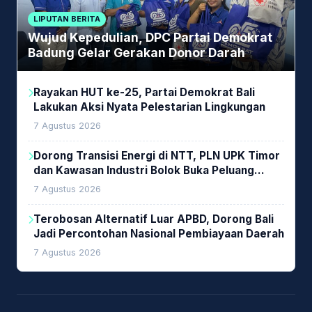
LIPUTAN BERITA
Wujud Kepedulian, DPC Partai Demokrat
Badung Gelar Gerakan Donor Darah
Rayakan HUT ke-25, Partai Demokrat Bali
Lakukan Aksi Nyata Pelestarian Lingkungan
7 Agustus 2026
Dorong Transisi Energi di NTT, PLN UPK Timor
dan Kawasan Industri Bolok Buka Peluang
Investasi Woodchip untuk Cofiring PLTU Bolok
7 Agustus 2026
Terobosan Alternatif Luar APBD, Dorong Bali
Jadi Percontohan Nasional Pembiayaan Daerah
7 Agustus 2026