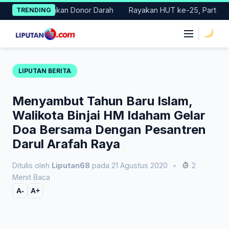
Skip
Gelar Gerakan Donor Darah
Rayakan HUT ke-25, Partai Demokra
TRENDING
to
content
|
LIPUTAN BERITA
Menyambut Tahun Baru Islam,
Walikota Binjai HM Idaham Gelar
Doa Bersama Dengan Pesantren
Darul Arafah Raya
Ditulis oleh
Liputan68
pada 21 Agustus 2020
•
2
Menit Baca
A-
A+