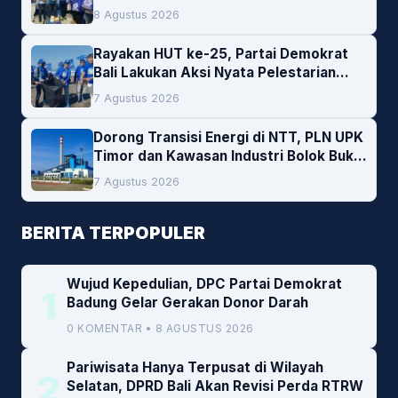
Darah
8 Agustus 2026
Rayakan HUT ke-25, Partai Demokrat
Bali Lakukan Aksi Nyata Pelestarian
Lingkungan
7 Agustus 2026
Dorong Transisi Energi di NTT, PLN UPK
Timor dan Kawasan Industri Bolok Buka
Peluang Investasi Woodchip untuk
7 Agustus 2026
Cofiring PLTU Bolok
BERITA TERPOPULER
Wujud Kepedulian, DPC Partai Demokrat
1
Badung Gelar Gerakan Donor Darah
0 KOMENTAR • 8 AGUSTUS 2026
Pariwisata Hanya Terpusat di Wilayah
2
Selatan, DPRD Bali Akan Revisi Perda RTRW