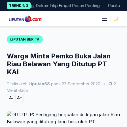
Skip
as Magang, Dekan Titip Empat Pesan Penting
Pacitan Tembus 
TRENDING
to
content
|
LIPUTAN BERITA
Warga Minta Pemko Buka Jalan
Riau Belawan Yang Ditutup PT
KAI
Ditulis oleh
Liputan68
pada 27 September 2020
•
2
Menit Baca
A-
A+