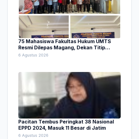
75 Mahasiswa Fakultas Hukum UMTS
Resmi Dilepas Magang, Dekan Titip
Empat Pesan Penting
6 Agustus 2026
Pacitan Tembus Peringkat 38 Nasional
EPPD 2024, Masuk 11 Besar di Jatim
6 Agustus 2026