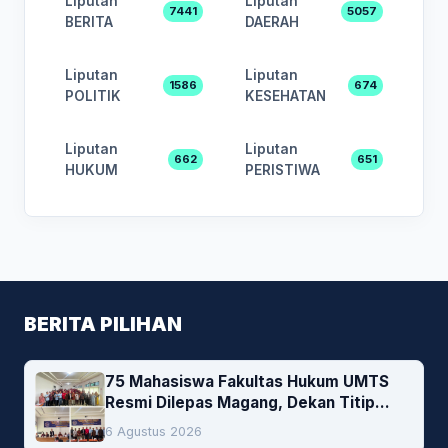
Liputan
Liputan
7441
5057
BERITA
DAERAH
Liputan
Liputan
1586
674
POLITIK
KESEHATAN
Liputan
Liputan
662
651
HUKUM
PERISTIWA
BERITA PILIHAN
75 Mahasiswa Fakultas Hukum UMTS
Resmi Dilepas Magang, Dekan Titip
Empat Pesan Penting
6 Agustus 2026