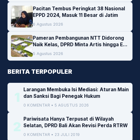
Pacitan Tembus Peringkat 38 Nasional
EPPD 2024, Masuk 11 Besar di Jatim
6 Agustus 2026
Pameran Pembangunan NTT Didorong
Naik Kelas, DPRD Minta Artis hingga EO
Lokal Jadi Prioritas
5 Agustus 2026
BERITA TERPOPULER
Larangan Membuka Isi Mediasi: Aturan Main
1
dan Sanksi Bagi Penegak Hukum
0 KOMENTAR • 5 AGUSTUS 2026
Pariwisata Hanya Terpusat di Wilayah
2
Selatan, DPRD Bali Akan Revisi Perda RTRW
0 KOMENTAR • 23 JULI 2019