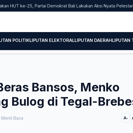
UT ke-25, Partai Demokrat Bali Lakukan Aksi Nyata Pelestarian L
PUTAN POLITIK
LIPUTAN ELEKTORAL
LIPUTAN DAERAH
LIPUTAN
 Beras Bansos, Menko
g Bulog di Tegal-Brebe
 Menit Baca
A-