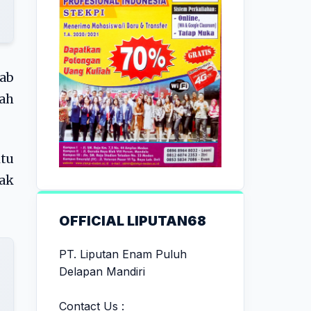
wab
ah
itu
ak
OFFICIAL LIPUTAN68
PT. Liputan Enam Puluh
Delapan Mandiri
Contact Us :