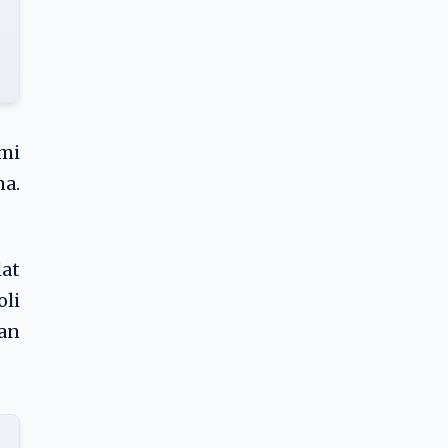
mi
a.
at
oli
an