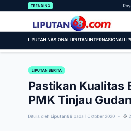
Skip
Rayakan H
TRENDING
to
content
LIPUTAN NASIONAL
LIPUTAN INTERNASIONAL
LI
LIPUTAN BERITA
Pastikan Kualitas
PMK Tinjau Gudan
Ditulis oleh
Liputan68
pada 1 Oktober 2020
•
2