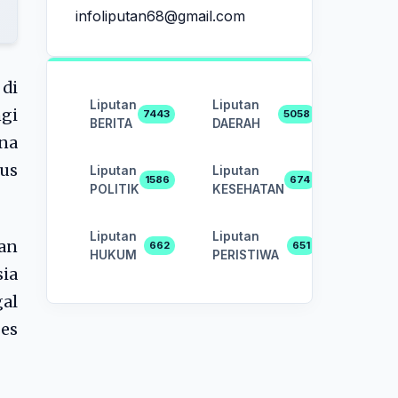
infoliputan68@gmail.com
di
Liputan
Liputan
gi
7443
5058
BERITA
DAERAH
na
us
Liputan
Liputan
1586
674
POLITIK
KESEHATAN
Liputan
Liputan
an
662
651
HUKUM
PERISTIWA
ia
al
bes