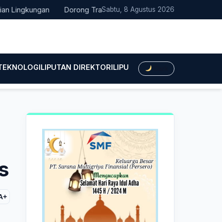
ingkungan
Dorong Transisi Energi di NTT, PLN UPK Timor dan K
Sabtu, 8 Agustus 2026
 TEKNOLOGI
LIPUTAN DIREKTORI
LIPUTAN HUKUM
LIPUTAN BIS
Dark
s
A+