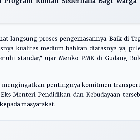
lu Program Rumah Sederhana Bagi Warga
ihat langsung proses pengemasannya. Baik di Te
nya kualitas medium bahkan diatasnya ya, pule
nuhi standar,” ujar Menko PMK di Gudang Bul
K mengingatkan pentingnya komitmen transport
. Eks Menteri Pendidikan dan Kebudayaan terse
 kepada masyarakat.