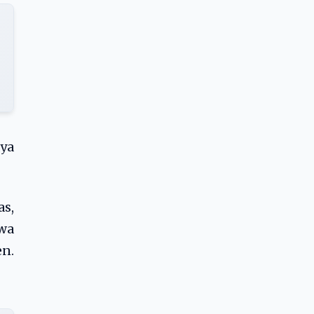
aya
s,
hwa
n.