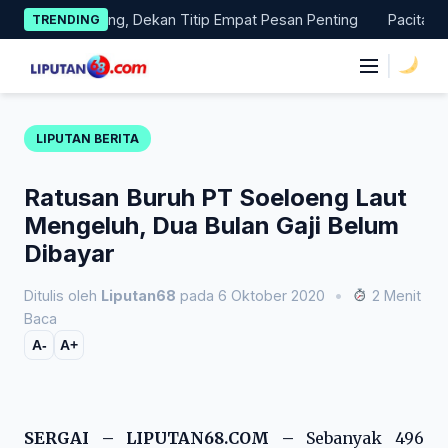
Skip
as Magang, Dekan Titip Empat Pesan Penting
Pacitan Tembus
TRENDING
to
content
|
LIPUTAN BERITA
Ratusan Buruh PT Soeloeng Laut
Mengeluh, Dua Bulan Gaji Belum
Dibayar
Ditulis oleh
Liputan68
pada 6 Oktober 2020
•
2 Menit
Baca
A-
A+
SERGAI – LIPUTAN68.COM –
Sebanyak 496