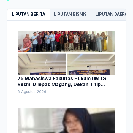
LIPUTAN BERITA
LIPUTAN BISNIS
LIPUTAN DAERAH
75 Mahasiswa Fakultas Hukum UMTS
Resmi Dilepas Magang, Dekan Titip
Empat Pesan Penting
6 Agustus 2026