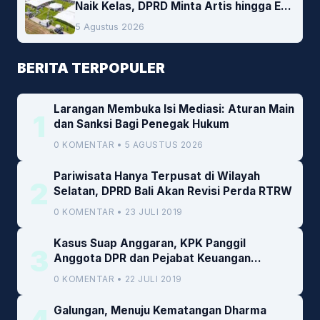
Naik Kelas, DPRD Minta Artis hingga EO
Lokal Jadi Prioritas
5 Agustus 2026
BERITA TERPOPULER
Larangan Membuka Isi Mediasi: Aturan Main
1
dan Sanksi Bagi Penegak Hukum
0 KOMENTAR • 5 AGUSTUS 2026
Pariwisata Hanya Terpusat di Wilayah
2
Selatan, DPRD Bali Akan Revisi Perda RTRW
0 KOMENTAR • 23 JULI 2019
Kasus Suap Anggaran, KPK Panggil
3
Anggota DPR dan Pejabat Keuangan
Kemenkeu
0 KOMENTAR • 22 JULI 2019
Galungan, Menuju Kematangan Dharma