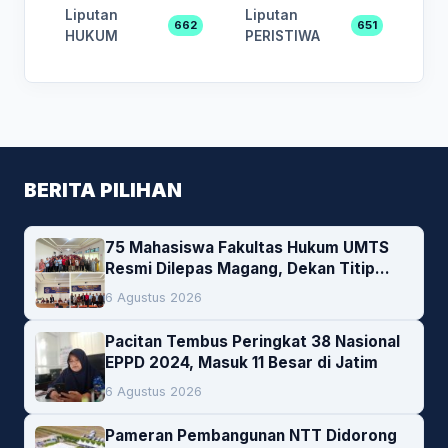
Liputan
Liputan
662
651
HUKUM
PERISTIWA
BERITA PILIHAN
75 Mahasiswa Fakultas Hukum UMTS
Resmi Dilepas Magang, Dekan Titip
Empat Pesan Penting
6 Agustus 2026
Pacitan Tembus Peringkat 38 Nasional
EPPD 2024, Masuk 11 Besar di Jatim
6 Agustus 2026
Pameran Pembangunan NTT Didorong