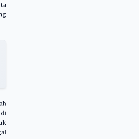
rta
ng
lah
 di
uk
gal