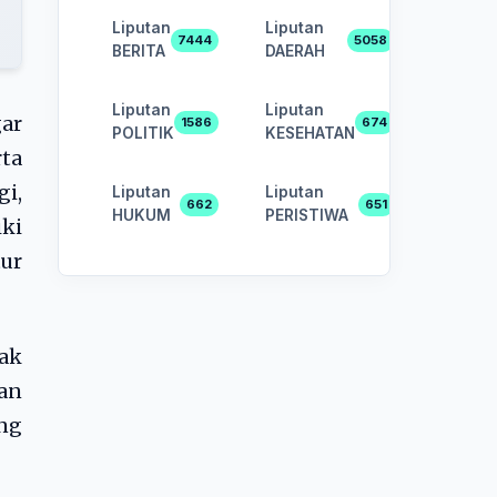
Liputan
Liputan
7444
5058
BERITA
DAERAH
Liputan
Liputan
ar
1586
674
POLITIK
KESEHATAN
ta
i,
Liputan
Liputan
662
651
HUKUM
PERISTIWA
ki
ur
dak
an
ng