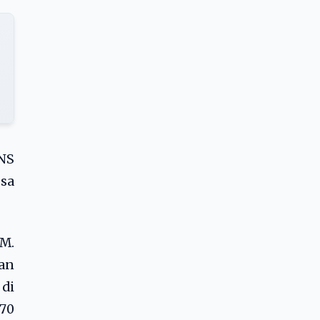
NS
gsa
.M.
gan
di
 70