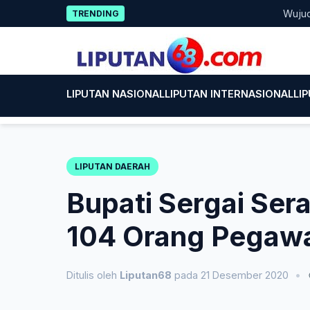
Skip
Wujud Keped
TRENDING
to
content
LIPUTAN NASIONAL
LIPUTAN INTERNASIONAL
LI
LIPUTAN DAERAH
Bupati Sergai Se
104 Orang Pegaw
Ditulis oleh
Liputan68
pada 21 Desember 2020
•