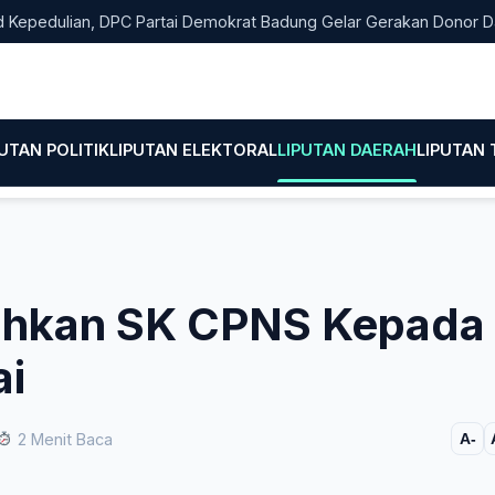
ulian, DPC Partai Demokrat Badung Gelar Gerakan Donor Darah
PUTAN POLITIK
LIPUTAN ELEKTORAL
LIPUTAN DAERAH
LIPUTAN
rahkan SK CPNS Kepada
ai
2 Menit Baca
A-