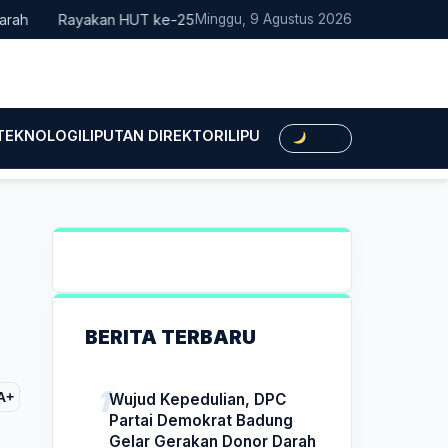
Rayakan HUT ke-25, Partai Demokrat Bali Lakukan Aksi Nyata Pe
Minggu, 9 Agustus 2026
 TEKNOLOGI
LIPUTAN DIREKTORI
LIPUTAN HUKUM
LIPUTAN BIS
Dark
BERITA TERBARU
A+
Wujud Kepedulian, DPC
Partai Demokrat Badung
Gelar Gerakan Donor Darah