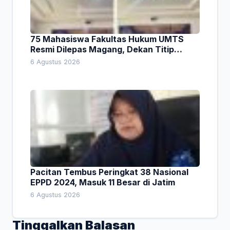
75 Mahasiswa Fakultas Hukum UMTS
Resmi Dilepas Magang, Dekan Titip
Empat Pesan Penting
6 Agustus 2026
Pacitan Tembus Peringkat 38 Nasional
EPPD 2024, Masuk 11 Besar di Jatim
6 Agustus 2026
Tinggalkan Balasan