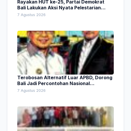
Rayakan HUT ke-25, Partai Demokrat
Bali Lakukan Aksi Nyata Pelestarian
Lingkungan
7 Agustus 2026
Terobosan Alternatif Luar APBD, Dorong
Bali Jadi Percontohan Nasional
Pembiayaan Daerah
7 Agustus 2026