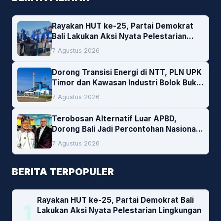
Rayakan HUT ke-25, Partai Demokrat
Bali Lakukan Aksi Nyata Pelestarian
Lingkungan
7 Agustus 2026
Dorong Transisi Energi di NTT, PLN UPK
Timor dan Kawasan Industri Bolok Buka
Peluang Investasi Woodchip untuk
7 Agustus 2026
Cofiring PLTU Bolok
Terobosan Alternatif Luar APBD,
Dorong Bali Jadi Percontohan Nasional
Pembiayaan Daerah
7 Agustus 2026
BERITA TERPOPULER
Rayakan HUT ke-25, Partai Demokrat Bali
1
Lakukan Aksi Nyata Pelestarian Lingkungan