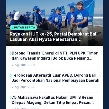
LIPUTAN BERITA
Rayakan HUT ke-25, Partai Demokrat Bali
Lakukan Aksi Nyata Pelestarian
Lingkungan
Dorong Transisi Energi di NTT, PLN UPK Timor
dan Kawasan Industri Bolok Buka Peluang
Investasi Woodchip untuk Cofiring PLTU Bolok
7 Agustus 2026
Terobosan Alternatif Luar APBD, Dorong Bali
Jadi Percontohan Nasional Pembiayaan Daerah
7 Agustus 2026
75 Mahasiswa Fakultas Hukum UMTS Resmi
Dilepas Magang, Dekan Titip Empat Pesan
Penting