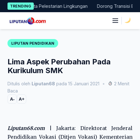
Skip
Aksi Nyata Pelestarian Lingkungan
Dorong Transisi Energi di 
TRENDING
to
content
|
LIPUTAN PENDIDIKAN
Lima Aspek Perubahan Pada
Kurikulum SMK
Ditulis oleh
Liputan68
pada 15 Januari 2021
•
2 Menit
Baca
A-
A+
Liputan68.com
| Jakarta: Direktorat Jenderal
Pendidikan Vokasi (Ditjen Vokasi) Kementerian