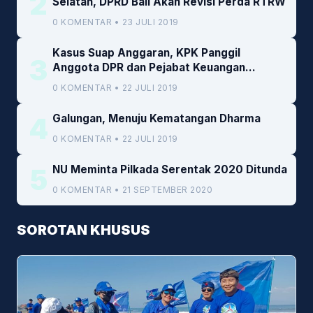
2
Selatan, DPRD Bali Akan Revisi Perda RTRW
0 KOMENTAR • 23 JULI 2019
Kasus Suap Anggaran, KPK Panggil
3
Anggota DPR dan Pejabat Keuangan
Kemenkeu
0 KOMENTAR • 22 JULI 2019
4
Galungan, Menuju Kematangan Dharma
0 KOMENTAR • 22 JULI 2019
5
NU Meminta Pilkada Serentak 2020 Ditunda
0 KOMENTAR • 21 SEPTEMBER 2020
SOROTAN KHUSUS