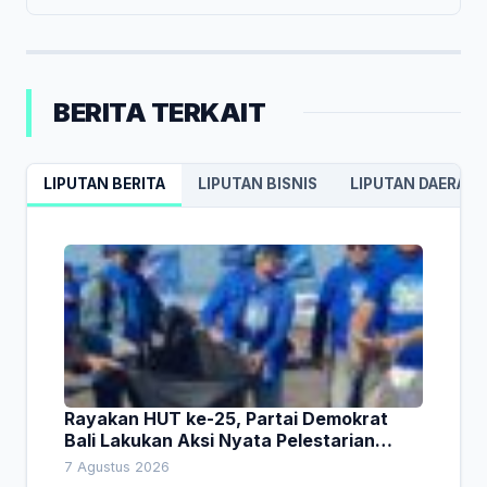
BERITA TERKAIT
LIPUTAN BERITA
LIPUTAN BISNIS
LIPUTAN DAERAH
Rayakan HUT ke-25, Partai Demokrat
Bali Lakukan Aksi Nyata Pelestarian
Lingkungan
7 Agustus 2026