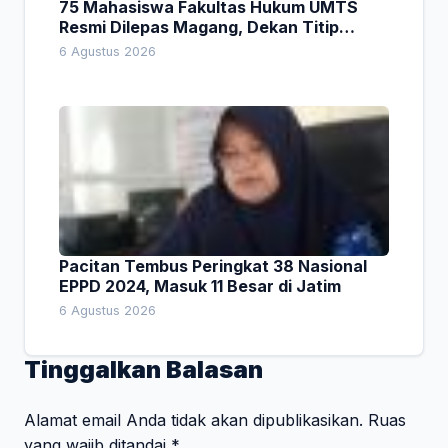
75 Mahasiswa Fakultas Hukum UMTS
Resmi Dilepas Magang, Dekan Titip
Empat Pesan Penting
6 Agustus 2026
Pacitan Tembus Peringkat 38 Nasional
EPPD 2024, Masuk 11 Besar di Jatim
6 Agustus 2026
Tinggalkan Balasan
Alamat email Anda tidak akan dipublikasikan.
Ruas
yang wajib ditandai
*