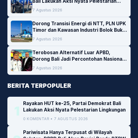
Bali Lakukan Aksi Nyata Pelestarian
Lingkungan
7 Agustus 2026
Dorong Transisi Energi di NTT, PLN UPK
Timor dan Kawasan Industri Bolok Buka
Peluang Investasi Woodchip untuk
7 Agustus 2026
Cofiring PLTU Bolok
Terobosan Alternatif Luar APBD,
Dorong Bali Jadi Percontohan Nasional
Pembiayaan Daerah
7 Agustus 2026
BERITA TERPOPULER
Rayakan HUT ke-25, Partai Demokrat Bali
1
Lakukan Aksi Nyata Pelestarian Lingkungan
0 KOMENTAR • 7 AGUSTUS 2026
Pariwisata Hanya Terpusat di Wilayah