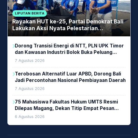
LIPUTAN BERITA
Rayakan HUT ke-25, Partai Demokrat Bali
Lakukan Aksi Nyata Pelestarian
Lingkungan
Dorong Transisi Energi di NTT, PLN UPK Timor
dan Kawasan Industri Bolok Buka Peluang
Investasi Woodchip untuk Cofiring PLTU Bolok
7 Agustus 2026
Terobosan Alternatif Luar APBD, Dorong Bali
Jadi Percontohan Nasional Pembiayaan Daerah
7 Agustus 2026
75 Mahasiswa Fakultas Hukum UMTS Resmi
Dilepas Magang, Dekan Titip Empat Pesan
Penting
6 Agustus 2026