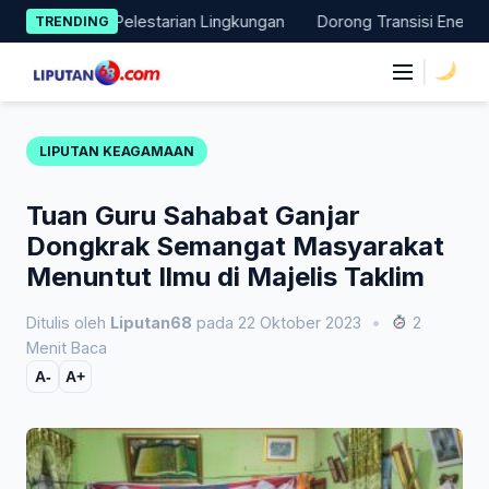
Skip
yata Pelestarian Lingkungan
Dorong Transisi Energi di NTT, PL
TRENDING
to
content
|
LIPUTAN KEAGAMAAN
Tuan Guru Sahabat Ganjar
Dongkrak Semangat Masyarakat
Menuntut Ilmu di Majelis Taklim
Ditulis oleh
Liputan68
pada 22 Oktober 2023
•
2
Menit Baca
A-
A+