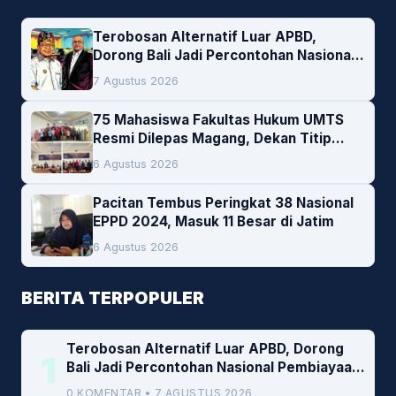
Terobosan Alternatif Luar APBD,
Dorong Bali Jadi Percontohan Nasional
Pembiayaan Daerah
7 Agustus 2026
75 Mahasiswa Fakultas Hukum UMTS
Resmi Dilepas Magang, Dekan Titip
Empat Pesan Penting
6 Agustus 2026
Pacitan Tembus Peringkat 38 Nasional
EPPD 2024, Masuk 11 Besar di Jatim
6 Agustus 2026
BERITA TERPOPULER
Terobosan Alternatif Luar APBD, Dorong
1
Bali Jadi Percontohan Nasional Pembiayaan
Daerah
0 KOMENTAR • 7 AGUSTUS 2026