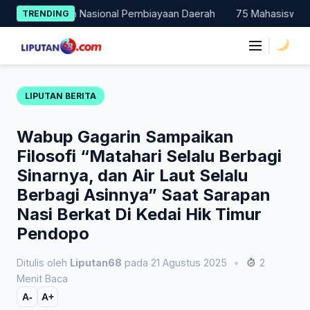
Skip
 Percontohan Nasional Pembiayaan Daerah
75 Mahasiswa Fakult
TRENDING
to
content
|
LIPUTAN BERITA
Wabup Gagarin Sampaikan
Filosofi “Matahari Selalu Berbagi
Sinarnya, dan Air Laut Selalu
Berbagi Asinnya” Saat Sarapan
Nasi Berkat Di Kedai Hik Timur
Pendopo
Ditulis oleh
Liputan68
pada 21 Agustus 2025
•
2
Menit Baca
A-
A+