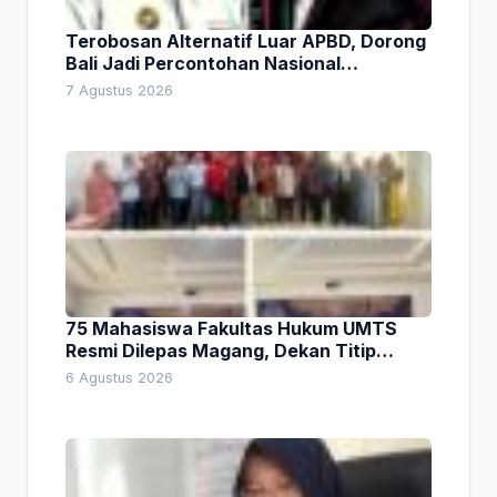
Terobosan Alternatif Luar APBD, Dorong
Bali Jadi Percontohan Nasional
Pembiayaan Daerah
7 Agustus 2026
75 Mahasiswa Fakultas Hukum UMTS
Resmi Dilepas Magang, Dekan Titip
Empat Pesan Penting
6 Agustus 2026