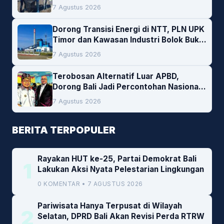
Lingkungan
7 Agustus 2026
Dorong Transisi Energi di NTT, PLN UPK
Timor dan Kawasan Industri Bolok Buka
Peluang Investasi Woodchip untuk
7 Agustus 2026
Cofiring PLTU Bolok
Terobosan Alternatif Luar APBD,
Dorong Bali Jadi Percontohan Nasional
Pembiayaan Daerah
7 Agustus 2026
BERITA TERPOPULER
Rayakan HUT ke-25, Partai Demokrat Bali
1
Lakukan Aksi Nyata Pelestarian Lingkungan
0 KOMENTAR • 7 AGUSTUS 2026
Pariwisata Hanya Terpusat di Wilayah
2
Selatan, DPRD Bali Akan Revisi Perda RTRW