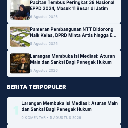
Pacitan Tembus Peringkat 38 Nasional
EPPD 2024, Masuk 11 Besar di Jatim
6 Agustus 2026
Pameran Pembangunan NTT Didorong
Naik Kelas, DPRD Minta Artis hingga EO
Lokal Jadi Prioritas
5 Agustus 2026
Larangan Membuka Isi Mediasi: Aturan
Main dan Sanksi Bagi Penegak Hukum
5 Agustus 2026
BERITA TERPOPULER
Larangan Membuka Isi Mediasi: Aturan Main
1
dan Sanksi Bagi Penegak Hukum
0 KOMENTAR • 5 AGUSTUS 2026