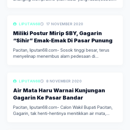
LIPUTAN BERITA
LIPUTAN68
17 NOVEMBER 2020
Miliki Postur Mirip SBY, Gagarin
“Sihir” Emak-Emak Di Pasar Punung
Pacitan, liputan68.com- Sosok tinggi besar, terus
menyelinap menembus alam pedesaan di
Kabupaten…
LIPUTAN BERITA
LIPUTAN68
8 NOVEMBER 2020
Air Mata Haru Warnai Kunjungan
Gagarin Ke Pasar Bandar
Pacitan, liputan68.com- Calon Wakil Bupati Pacitan,
Gagarin, tak henti-hentinya menitikkan air mata,…