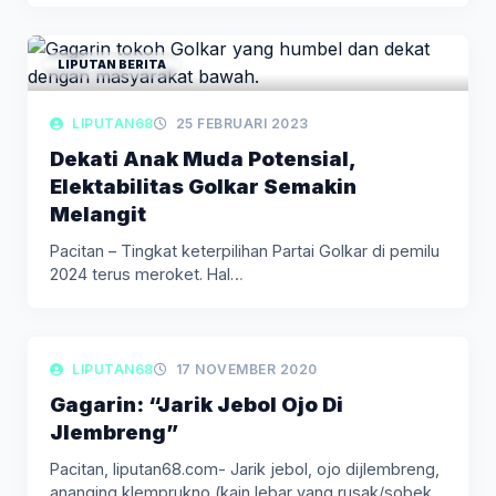
LIPUTAN BERITA
LIPUTAN68
25 FEBRUARI 2023
Dekati Anak Muda Potensial,
Elektabilitas Golkar Semakin
Melangit
Pacitan – Tingkat keterpilihan Partai Golkar di pemilu
2024 terus meroket. Hal…
LIPUTAN BERITA
LIPUTAN68
17 NOVEMBER 2020
Gagarin: “Jarik Jebol Ojo Di
Jlembreng”
Pacitan, liputan68.com- Jarik jebol, ojo dijlembreng,
ananging klemprukno (kain lebar yang rusak/sobek…