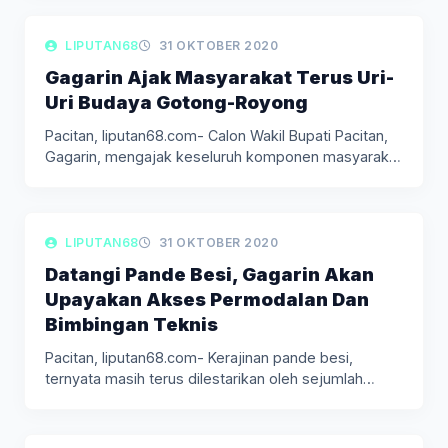
LIPUTAN BERITA
LIPUTAN68
31 OKTOBER 2020
Gagarin Ajak Masyarakat Terus Uri-
Uri Budaya Gotong-Royong
Pacitan, liputan68.com- Calon Wakil Bupati Pacitan,
Gagarin, mengajak keseluruh komponen masyarakat
di…
LIPUTAN BERITA
LIPUTAN68
31 OKTOBER 2020
Datangi Pande Besi, Gagarin Akan
Upayakan Akses Permodalan Dan
Bimbingan Teknis
Pacitan, liputan68.com- Kerajinan pande besi,
ternyata masih terus dilestarikan oleh sejumlah
masyarakat…