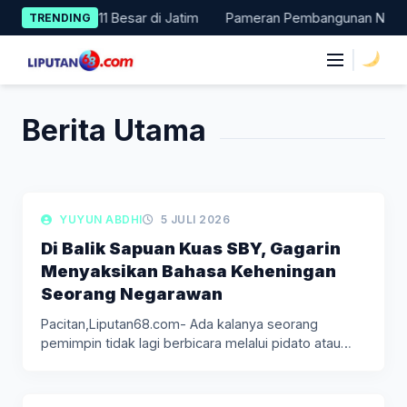
Skip
024, Masuk 11 Besar di Jatim
Pameran Pembangunan NTT Didoron
TRENDING
to
content
|
Berita Utama
LIPUTAN BERITA
YUYUN ABDHI
5 JULI 2026
Di Balik Sapuan Kuas SBY, Gagarin
Menyaksikan Bahasa Keheningan
Seorang Negarawan
Pacitan,Liputan68.com- Ada kalanya seorang
pemimpin tidak lagi berbicara melalui pidato atau
kebijakan.…