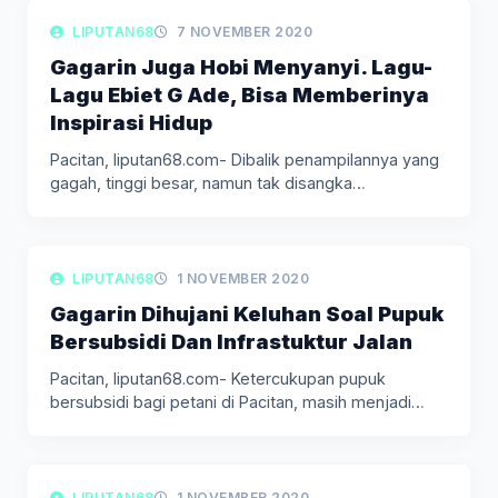
LIPUTAN BERITA
LIPUTAN68
7 NOVEMBER 2020
Gagarin Juga Hobi Menyanyi. Lagu-
Lagu Ebiet G Ade, Bisa Memberinya
Inspirasi Hidup
Pacitan, liputan68.com- Dibalik penampilannya yang
gagah, tinggi besar, namun tak disangka
kelembutan…
LIPUTAN BERITA
LIPUTAN68
1 NOVEMBER 2020
Gagarin Dihujani Keluhan Soal Pupuk
Bersubsidi Dan Infrastuktur Jalan
Pacitan, liputan68.com- Ketercukupan pupuk
bersubsidi bagi petani di Pacitan, masih menjadi
pekerjaan…
LIPUTAN BERITA
LIPUTAN68
1 NOVEMBER 2020