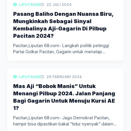
LIPUTAN BERITA
LIPUTAN68
22 JULI 2024
Pasang Baliho Dengan Nuansa Biru,
Mungkinkah Sebagai Sinyal
Kembalinya Aji-Gagarin Di Pilbup
Pacitan 2024?
Pacitan,Liputan 68.com- Langkah politik petinggi
Partai Golkar Pacitan, Gagarin untuk menatap
perhelatan…
LIPUTAN BERITA
LIPUTAN68
29 FEBRUARI 2024
Mas Aji “Bobok Manis” Untuk
Menangi Pilbup 2024. Jalan Panjang
Bagi Gagarin Untuk Menuju Kursi AE
1?
Pacitan,Liputan 68.com- Jago Demokrat Pacitan,
hampir bisa dipastikan bakal “tidur nyenyak” dalam…