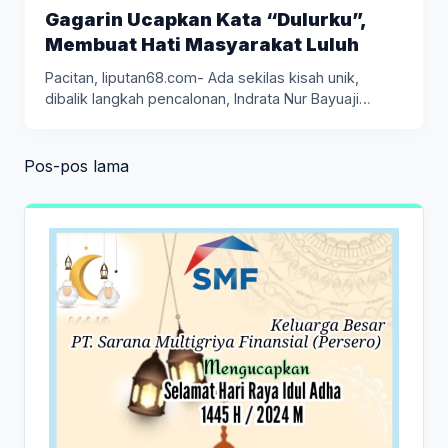
Gagarin Ucapkan Kata “Dulurku”,
Membuat Hati Masyarakat Luluh
Pacitan, liputan68.com- Ada sekilas kisah unik,
dibalik langkah pencalonan, Indrata Nur Bayuaji…
Navigasi
Pos-pos lama
pos