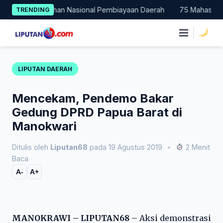
Skip
di Percontohan Nasional Pembiayaan Daerah
75 Mahasiswa Faku
TRENDING
to
content
|
LIPUTAN DAERAH
Mencekam, Pendemo Bakar
Gedung DPRD Papua Barat di
Manokwari
Ditulis oleh
Liputan68
pada 19 Agustus 2019
•
2 Menit
Baca
A-
A+
MANOKRAWI – LIPUTAN68
– Aksi demonstrasi