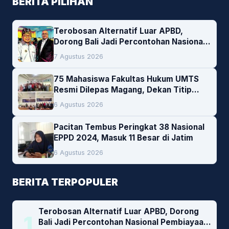
BERITA PILIHAN
Terobosan Alternatif Luar APBD,
Dorong Bali Jadi Percontohan Nasional
Pembiayaan Daerah
7 Agustus 2026
75 Mahasiswa Fakultas Hukum UMTS
Resmi Dilepas Magang, Dekan Titip
Empat Pesan Penting
6 Agustus 2026
Pacitan Tembus Peringkat 38 Nasional
EPPD 2024, Masuk 11 Besar di Jatim
6 Agustus 2026
BERITA TERPOPULER
Terobosan Alternatif Luar APBD, Dorong
1
Bali Jadi Percontohan Nasional Pembiayaan