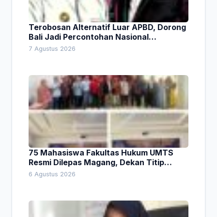
Terobosan Alternatif Luar APBD, Dorong
Bali Jadi Percontohan Nasional
Pembiayaan Daerah
7 Agustus 2026
75 Mahasiswa Fakultas Hukum UMTS
Resmi Dilepas Magang, Dekan Titip
Empat Pesan Penting
6 Agustus 2026