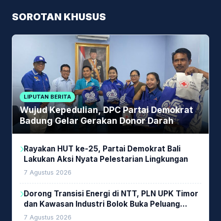
SOROTAN KHUSUS
LIPUTAN BERITA
Wujud Kepedulian, DPC Partai Demokrat
Badung Gelar Gerakan Donor Darah
Rayakan HUT ke-25, Partai Demokrat Bali
Lakukan Aksi Nyata Pelestarian Lingkungan
7 Agustus 2026
Dorong Transisi Energi di NTT, PLN UPK Timor
dan Kawasan Industri Bolok Buka Peluang
Investasi Woodchip untuk Cofiring PLTU Bolok
7 Agustus 2026