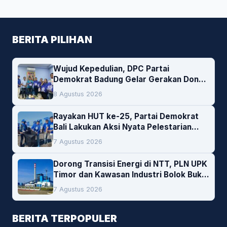
BERITA PILIHAN
Wujud Kepedulian, DPC Partai
Demokrat Badung Gelar Gerakan Donor
Darah
8 Agustus 2026
Rayakan HUT ke-25, Partai Demokrat
Bali Lakukan Aksi Nyata Pelestarian
Lingkungan
7 Agustus 2026
Dorong Transisi Energi di NTT, PLN UPK
Timor dan Kawasan Industri Bolok Buka
Peluang Investasi Woodchip untuk
7 Agustus 2026
Cofiring PLTU Bolok
BERITA TERPOPULER