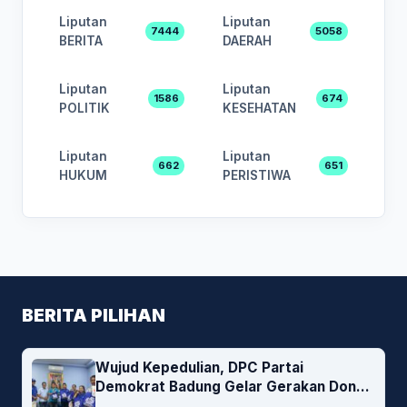
Liputan
Liputan
7444
5058
BERITA
DAERAH
Liputan
Liputan
1586
674
POLITIK
KESEHATAN
Liputan
Liputan
662
651
HUKUM
PERISTIWA
BERITA PILIHAN
Wujud Kepedulian, DPC Partai
Demokrat Badung Gelar Gerakan Donor
Darah