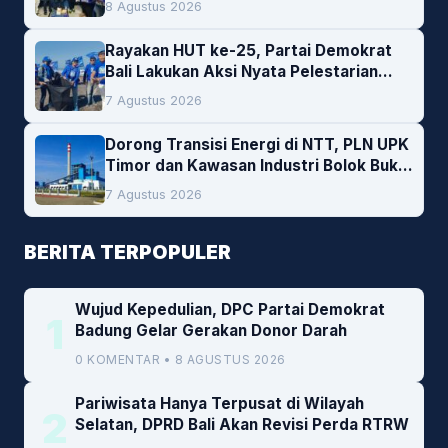
8 Agustus 2026
Rayakan HUT ke-25, Partai Demokrat
Bali Lakukan Aksi Nyata Pelestarian
Lingkungan
7 Agustus 2026
Dorong Transisi Energi di NTT, PLN UPK
Timor dan Kawasan Industri Bolok Buka
Peluang Investasi Woodchip untuk
7 Agustus 2026
Cofiring PLTU Bolok
BERITA TERPOPULER
Wujud Kepedulian, DPC Partai Demokrat
1
Badung Gelar Gerakan Donor Darah
0 KOMENTAR • 8 AGUSTUS 2026
Pariwisata Hanya Terpusat di Wilayah
2
Selatan, DPRD Bali Akan Revisi Perda RTRW