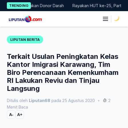
Skip
Gelar Gerakan Donor Darah
Rayakan HUT ke-25, Partai Demokra
TRENDING
to
content
|
LIPUTAN BERITA
Terkait Usulan Peningkatan Kelas
Kantor Imigrasi Karawang, Tim
Biro Perencanaan Kemenkumham
RI Lakukan Reviu dan Tinjau
Langsung
Ditulis oleh
Liputan68
pada 25 Agustus 2020
•
2
Menit Baca
A-
A+