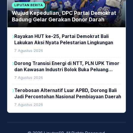
LIPUTAN BERITA
Wujud Kepedulian, DPC Partai Demokrat
Badung Gelar Gerakan Donor Darah
Rayakan HUT ke-25, Partai Demokrat Bali
Lakukan Aksi Nyata Pelestarian Lingkungan
7 Agustus 2026
Dorong Transisi Energi di NTT, PLN UPK Timor
dan Kawasan Industri Bolok Buka Peluang
Investasi Woodchip untuk Cofiring PLTU Bolok
7 Agustus 2026
Terobosan Alternatif Luar APBD, Dorong Bali
Jadi Percontohan Nasional Pembiayaan Daerah
7 Agustus 2026