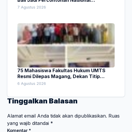
Bali Jadi Percontohan Nasional
Pembiayaan Daerah
7 Agustus 2026
75 Mahasiswa Fakultas Hukum UMTS
Resmi Dilepas Magang, Dekan Titip
Empat Pesan Penting
6 Agustus 2026
Tinggalkan Balasan
Alamat email Anda tidak akan dipublikasikan.
Ruas
yang wajib ditandai
*
Komentar
*