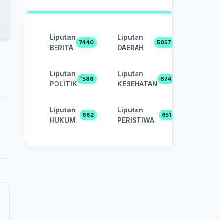
Liputan
Liputan
7440
5057
BERITA
DAERAH
Liputan
Liputan
1586
674
POLITIK
KESEHATAN
Liputan
Liputan
662
651
HUKUM
PERISTIWA