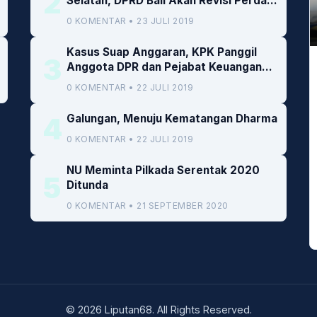
2
Selatan, DPRD Bali Akan Revisi Perda
RTRW
0 KOMENTAR • 23 JULI 2019
Kasus Suap Anggaran, KPK Panggil
3
Anggota DPR dan Pejabat Keuangan
Kemenkeu
0 KOMENTAR • 22 JULI 2019
4
Galungan, Menuju Kematangan Dharma
0 KOMENTAR • 22 JULI 2019
NU Meminta Pilkada Serentak 2020
5
Ditunda
0 KOMENTAR • 21 SEPTEMBER 2020
© 2026 Liputan68. All Rights Reserved.