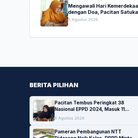
Mengawali Hari Kemerdeka
dengan Doa, Pacitan Satuk
Hati untuk Indonesia
5 Agustus 2026
BERITA PILIHAN
Pacitan Tembus Peringkat 38
Nasional EPPD 2024, Masuk 11
Besar di Jatim
6 Agustus 2026
Pameran Pembangunan NTT