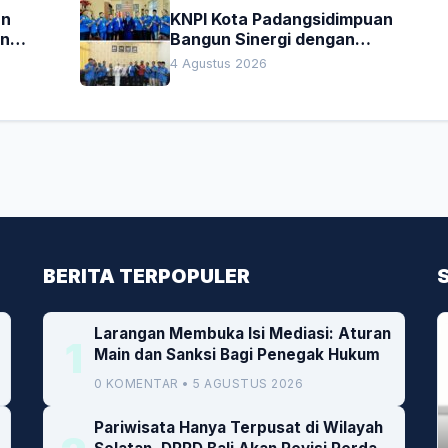
an
KNPI Kota Padangsidimpuan
an
Bangun Sinergi dengan
Pengadilan Negeri dan DPRD
4 Agustus 2026
BERITA TERPOPULER
Larangan Membuka Isi Mediasi: Aturan
1
Main dan Sanksi Bagi Penegak Hukum
0 KOMENTAR • 5 AGUSTUS 2026
Pariwisata Hanya Terpusat di Wilayah