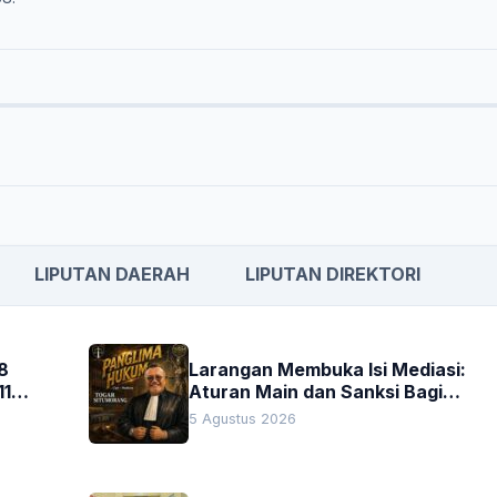
LIPUTAN DAERAH
LIPUTAN DIREKTORI
8
Larangan Membuka Isi Mediasi:
11
Aturan Main dan Sanksi Bagi
Penegak Hukum
5 Agustus 2026