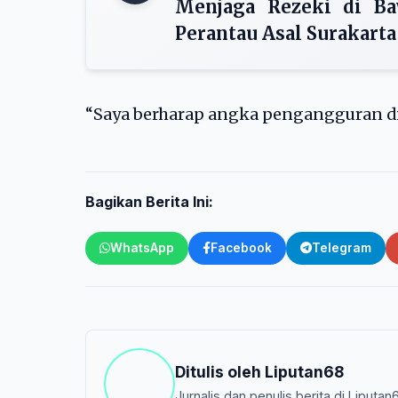
Menjaga Rezeki di Ba
Perantau Asal Surakart
“Saya berharap angka pengangguran di 
Bagikan Berita Ini:
WhatsApp
Facebook
Telegram
Ditulis oleh
Liputan68
Jurnalis dan penulis berita di Liputan