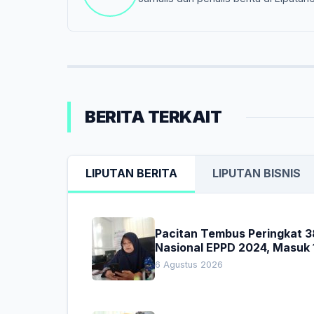
BERITA TERKAIT
LIPUTAN BERITA
LIPUTAN BISNIS
Pacitan Tembus Peringkat 3
Nasional EPPD 2024, Masuk 
Besar di Jatim
6 Agustus 2026