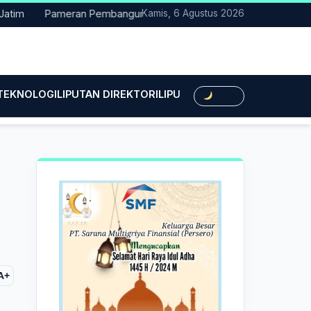
Pameran Pembangunan NTT Didorong Naik Kelas, DPRD Minta Art
Kamis, 6 Agustus 2026
 TEKNOLOGI
LIPUTAN DIREKTORI
LIPUTAN HUKUM
LIPUTAN BIS
Dark
A+