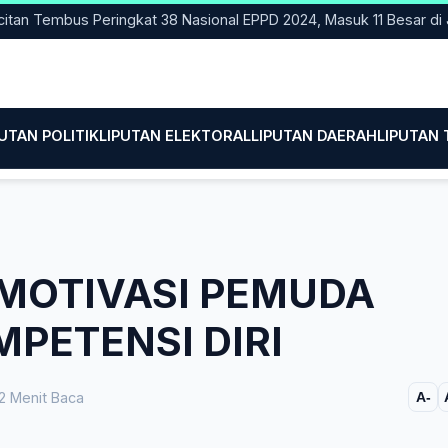
Tembus Peringkat 38 Nasional EPPD 2024, Masuk 11 Besar di Jatim
PUTAN POLITIK
LIPUTAN ELEKTORAL
LIPUTAN DAERAH
LIPUTAN
MOTIVASI PEMUDA
PETENSI DIRI
2 Menit Baca
A-