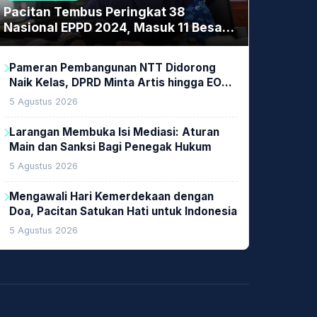
Pacitan Tembus Peringkat 38
Nasional EPPD 2024, Masuk 11 Besar
di Jatim
Pameran Pembangunan NTT Didorong
Naik Kelas, DPRD Minta Artis hingga EO
Lokal Jadi Prioritas
5 Agustus 2026
Larangan Membuka Isi Mediasi: Aturan
Main dan Sanksi Bagi Penegak Hukum
5 Agustus 2026
Mengawali Hari Kemerdekaan dengan
Doa, Pacitan Satukan Hati untuk Indonesia
5 Agustus 2026