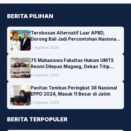
BERITA PILIHAN
Terobosan Alternatif Luar APBD,
Dorong Bali Jadi Percontohan Nasional
Pembiayaan Daerah
7 Agustus 2026
75 Mahasiswa Fakultas Hukum UMTS
Resmi Dilepas Magang, Dekan Titip
Empat Pesan Penting
6 Agustus 2026
Pacitan Tembus Peringkat 38 Nasional
EPPD 2024, Masuk 11 Besar di Jatim
6 Agustus 2026
BERITA TERPOPULER