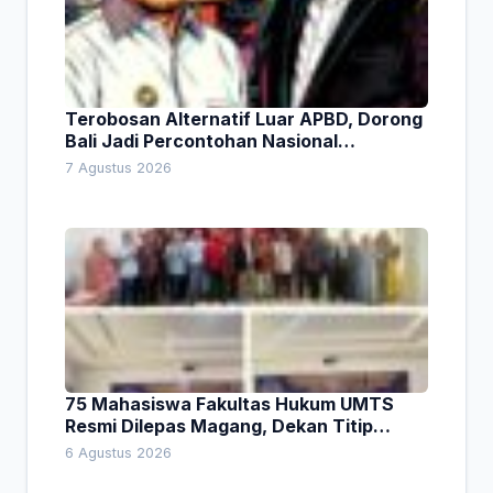
Terobosan Alternatif Luar APBD, Dorong
Bali Jadi Percontohan Nasional
Pembiayaan Daerah
7 Agustus 2026
75 Mahasiswa Fakultas Hukum UMTS
Resmi Dilepas Magang, Dekan Titip
Empat Pesan Penting
6 Agustus 2026