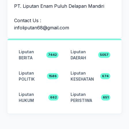
PT. Liputan Enam Puluh Delapan Mandiri
Contact Us :
infoliputan68@gmail.com
Liputan
Liputan
7442
5057
BERITA
DAERAH
Liputan
Liputan
1586
674
POLITIK
KESEHATAN
Liputan
Liputan
662
651
HUKUM
PERISTIWA