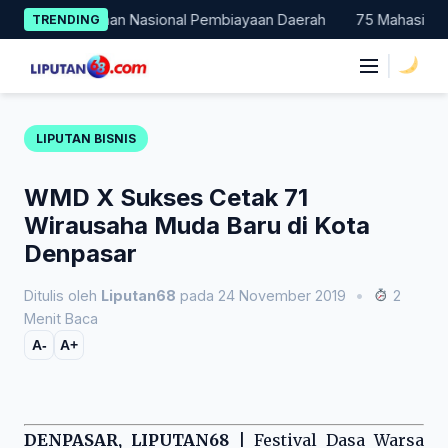
Skip
i Percontohan Nasional Pembiayaan Daerah
75 Mahasiswa Faku
TRENDING
to
content
|
LIPUTAN BISNIS
WMD X Sukses Cetak 71
Wirausaha Muda Baru di Kota
Denpasar
Ditulis oleh
Liputan68
pada 24 November 2019
•
2
Menit Baca
A-
A+
DENPASAR, LIPUTAN68
| Festival Dasa Warsa