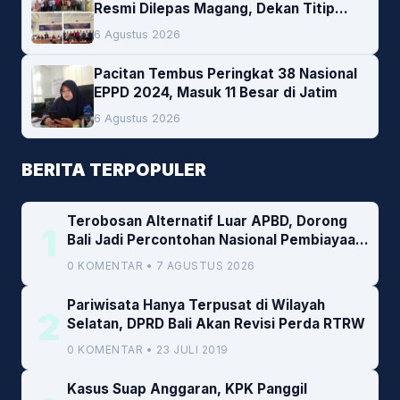
Resmi Dilepas Magang, Dekan Titip
Empat Pesan Penting
6 Agustus 2026
Pacitan Tembus Peringkat 38 Nasional
EPPD 2024, Masuk 11 Besar di Jatim
6 Agustus 2026
BERITA TERPOPULER
Terobosan Alternatif Luar APBD, Dorong
1
Bali Jadi Percontohan Nasional Pembiayaan
Daerah
0 KOMENTAR • 7 AGUSTUS 2026
Pariwisata Hanya Terpusat di Wilayah
2
Selatan, DPRD Bali Akan Revisi Perda RTRW
0 KOMENTAR • 23 JULI 2019
Kasus Suap Anggaran, KPK Panggil