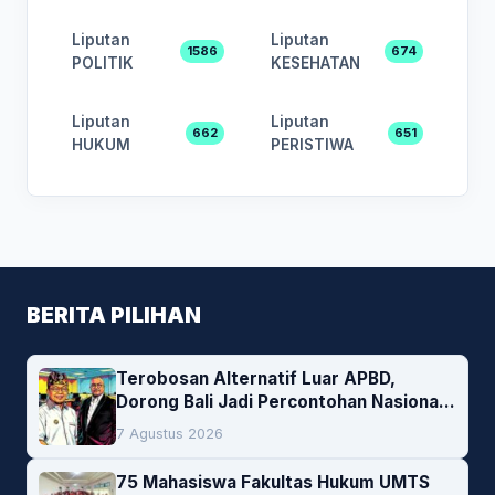
Liputan
Liputan
1586
674
POLITIK
KESEHATAN
Liputan
Liputan
662
651
HUKUM
PERISTIWA
BERITA PILIHAN
Terobosan Alternatif Luar APBD,
Dorong Bali Jadi Percontohan Nasional
Pembiayaan Daerah
7 Agustus 2026
75 Mahasiswa Fakultas Hukum UMTS