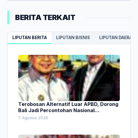
BERITA TERKAIT
LIPUTAN BERITA
LIPUTAN BISNIS
LIPUTAN DAERAH
Terobosan Alternatif Luar APBD, Dorong
Bali Jadi Percontohan Nasional
Pembiayaan Daerah
7 Agustus 2026