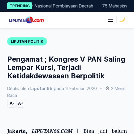
Skip
 Percontohan Nasional Pembiayaan Daerah
75 Mahasiswa Fakul
TRENDING
to
content
|
LIPUTAN POLITIK
Pengamat ; Kongres V PAN Saling
Lempar Kursi, Terjadi
Ketidakdewasaan Berpolitik
Ditulis oleh
Liputan68
pada 11 Februari 2020
•
2 Menit
Baca
A-
A+
Jakarta,
LIPUTAN68.COM
|
Bisa jadi belum