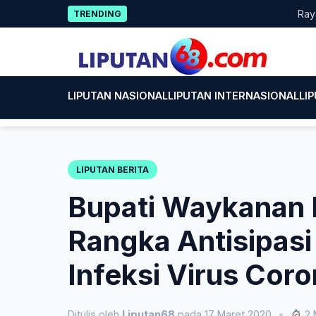
Skip
Rayakan HU
TRENDING
to
content
LIPUTAN NASIONAL
LIPUTAN INTERNASIONAL
LI
LIPUTAN BERITA
Bupati Waykanan 
Rangka Antisipas
Infeksi Virus Cor
Ditulis oleh
Liputan68
pada 17 Maret 2020
•
2 