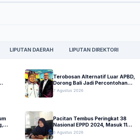
LIPUTAN DAERAH
LIPUTAN DIREKTORI
Terobosan Alternatif Luar APBD,
Dorong Bali Jadi Percontohan
an
Nasional Pembiayaan Daerah
7 Agustus 2026
kum
Pacitan Tembus Peringkat 38
g,
Nasional EPPD 2024, Masuk 11
Besar di Jatim
6 Agustus 2026