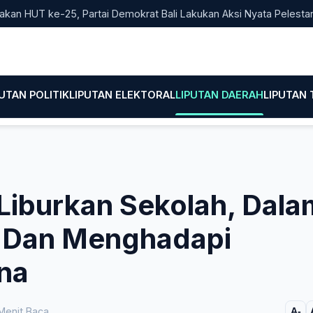
T ke-25, Partai Demokrat Bali Lakukan Aksi Nyata Pelestarian Li
PUTAN POLITIK
LIPUTAN ELEKTORAL
LIPUTAN DAERAH
LIPUTAN
Liburkan Sekolah, Dala
i Dan Menghadapi
ona
Menit Baca
A-