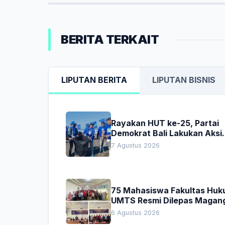
BERITA TERKAIT
LIPUTAN BERITA
LIPUTAN BISNIS
Rayakan HUT ke-25, Partai
Demokrat Bali Lakukan Aksi
Nyata Pelestarian Lingkung
7 Agustus 2026
75 Mahasiswa Fakultas Hu
UMTS Resmi Dilepas Magan
Dekan Titip Empat Pesan
6 Agustus 2026
Penting