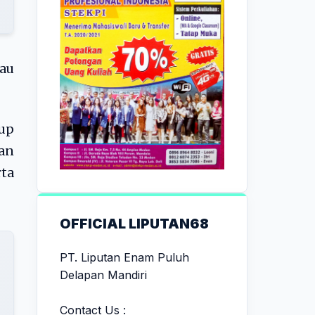
bau
up
an
ta
OFFICIAL LIPUTAN68
PT. Liputan Enam Puluh
Delapan Mandiri
Contact Us :