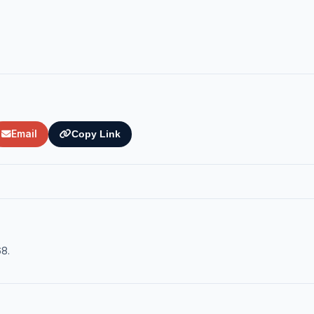
Email
Copy Link
68.