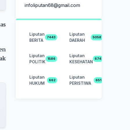
infoliputan68@gmail.com
as
Liputan
Liputan
7443
5058
BERITA
DAERAH
en
Liputan
Liputan
hak
1586
674
POLITIK
KESEHATAN
Liputan
Liputan
662
651
HUKUM
PERISTIWA