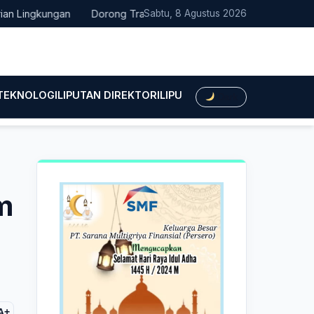
ngkungan
Dorong Transisi Energi di NTT, PLN UPK Timor dan Ka
Sabtu, 8 Agustus 2026
 TEKNOLOGI
LIPUTAN DIREKTORI
LIPUTAN HUKUM
LIPUTAN BIS
Dark
m
A+