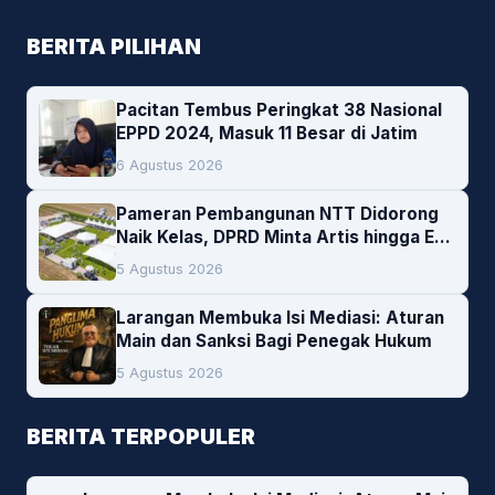
BERITA PILIHAN
Pacitan Tembus Peringkat 38 Nasional
EPPD 2024, Masuk 11 Besar di Jatim
6 Agustus 2026
Pameran Pembangunan NTT Didorong
Naik Kelas, DPRD Minta Artis hingga EO
Lokal Jadi Prioritas
5 Agustus 2026
Larangan Membuka Isi Mediasi: Aturan
Main dan Sanksi Bagi Penegak Hukum
5 Agustus 2026
BERITA TERPOPULER