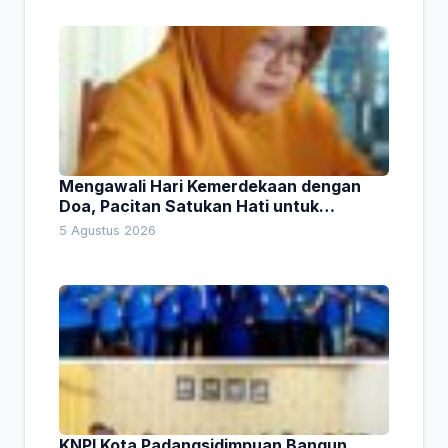
Mengawali Hari Kemerdekaan dengan
Doa, Pacitan Satukan Hati untuk
Indonesia
5 Agustus 2026
KNPI Kota Padangsidimpuan Bangun