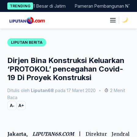
Skip
 Masuk 11 Besar di Jatim
Pameran Pembangunan NTT Didorong N
TRENDING
to
content
|
LIPUTAN BERITA
Dirjen Bina Konstruksi Keluarkan
‘PROTOKOL’ pencegahan Covid-
19 Di Proyek Konstruksi
Ditulis oleh
Liputan68
pada 17 Maret 2020
•
2 Menit
Baca
A-
A+
Jakarta,
LIPUTAN68.COM
|
Direktur Jendral