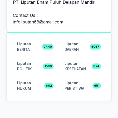
PT. Liputan Enam Puluh Delapan Mandiri
Contact Us :
infoliputan68@gmail.com
Liputan
Liputan
7440
5057
BERITA
DAERAH
Liputan
Liputan
1586
674
POLITIK
KESEHATAN
Liputan
Liputan
662
651
HUKUM
PERISTIWA