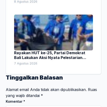
8 Agustus 2026
Rayakan HUT ke-25, Partai Demokrat
Bali Lakukan Aksi Nyata Pelestarian
Lingkungan
7 Agustus 2026
Tinggalkan Balasan
Alamat email Anda tidak akan dipublikasikan.
Ruas
yang wajib ditandai
*
Komentar
*