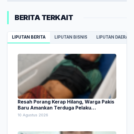
BERITA TERKAIT
LIPUTAN BERITA
LIPUTAN BISNIS
LIPUTAN DAERAH
Resah Porang Kerap Hilang, Warga Pakis
Baru Amankan Terduga Pelaku
Pencurian
10 Agustus 2026