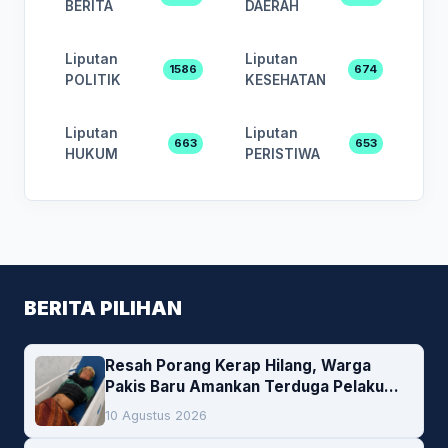
BERITA
DAERAH
Liputan
Liputan
1586
674
POLITIK
KESEHATAN
Liputan
Liputan
663
653
HUKUM
PERISTIWA
BERITA PILIHAN
Resah Porang Kerap Hilang, Warga
Pakis Baru Amankan Terduga Pelaku
Pencurian
10 Agustus 2026