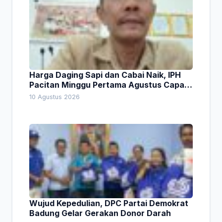
Harga Daging Sapi dan Cabai Naik, IPH
Pacitan Minggu Pertama Agustus Capai
1,66 Persen. Ini Penjelasan Kabag Ayub
10 Agustus 2026
Wujud Kepedulian, DPC Partai Demokrat
Badung Gelar Gerakan Donor Darah