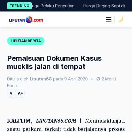
Skip
an Terduga Pelaku Pencurian
Harga Daging Sapi dan Cabai Naik
TRENDING
to
content
|
LIPUTAN BERITA
Pemalsuan Dokumen Kasus
mucklis jalan di tempat
Ditulis oleh
Liputan68
pada 9 April 2020
•
2 Menit
Baca
A-
A+
KALITIM,
LIPUTAN68.COM
|
Menindaklanjuti
suatu perkara, terkait tidak berjalannya proses