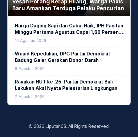
Resah Porang Kerap Hilang, Warga Pakis
Baru Amankan Terduga Pelaku Pencurian
Harga Daging Sapi dan Cabai Naik, IPH Pacitan
Minggu Pertama Agustus Capai 1,66 Persen.
Ini Penjelasan Kabag Ayub
10 Agustus 2026
Wujud Kepedulian, DPC Partai Demokrat
Badung Gelar Gerakan Donor Darah
8 Agustus 2026
Rayakan HUT ke-25, Partai Demokrat Bali
Lakukan Aksi Nyata Pelestarian Lingkungan
7 Agustus 2026
© 2026 Liputan68. All Rights Reserved.