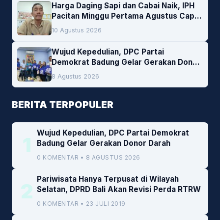
Harga Daging Sapi dan Cabai Naik, IPH
Pacitan Minggu Pertama Agustus Capai
1,66 Persen. Ini Penjelasan Kabag Ayub
10 Agustus 2026
Wujud Kepedulian, DPC Partai
Demokrat Badung Gelar Gerakan Donor
Darah
8 Agustus 2026
BERITA TERPOPULER
Wujud Kepedulian, DPC Partai Demokrat
1
Badung Gelar Gerakan Donor Darah
0 KOMENTAR • 8 AGUSTUS 2026
Pariwisata Hanya Terpusat di Wilayah
2
Selatan, DPRD Bali Akan Revisi Perda RTRW
0 KOMENTAR • 23 JULI 2019