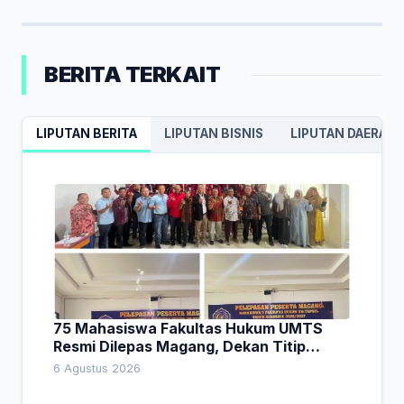
BERITA TERKAIT
LIPUTAN BERITA
LIPUTAN BISNIS
LIPUTAN DAERAH
75 Mahasiswa Fakultas Hukum UMTS
Resmi Dilepas Magang, Dekan Titip
Empat Pesan Penting
6 Agustus 2026