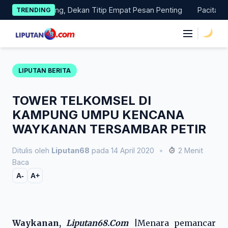
Skip
pas Magang, Dekan Titip Empat Pesan Penting
Pacitan Tembus
TRENDING
to
content
|
LIPUTAN BERITA
TOWER TELKOMSEL DI
KAMPUNG UMPU KENCANA
WAYKANAN TERSAMBAR PETIR
Ditulis oleh
Liputan68
pada 14 April 2020
•
2 Menit
Baca
A-
A+
Waykanan,
Liputan68.Com
|
Menara pemancar