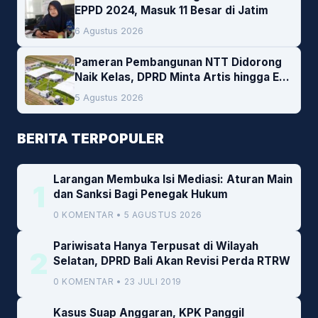
EPPD 2024, Masuk 11 Besar di Jatim
6 Agustus 2026
Pameran Pembangunan NTT Didorong
Naik Kelas, DPRD Minta Artis hingga EO
Lokal Jadi Prioritas
5 Agustus 2026
BERITA TERPOPULER
Larangan Membuka Isi Mediasi: Aturan Main
1
dan Sanksi Bagi Penegak Hukum
0 KOMENTAR • 5 AGUSTUS 2026
Pariwisata Hanya Terpusat di Wilayah
2
Selatan, DPRD Bali Akan Revisi Perda RTRW
0 KOMENTAR • 23 JULI 2019
Kasus Suap Anggaran, KPK Panggil