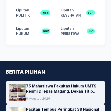
Liputan
Liputan
1586
674
POLITIK
KESEHATAN
Liputan
Liputan
662
651
HUKUM
PERISTIWA
BERITA PILIHAN
75 Mahasiswa Fakultas Hukum UMTS
Resmi Dilepas Magang, Dekan Titip
Empat Pesan Penting
6 Agustus 2026
Pacitan Tembus Peringkat 38 Nasional