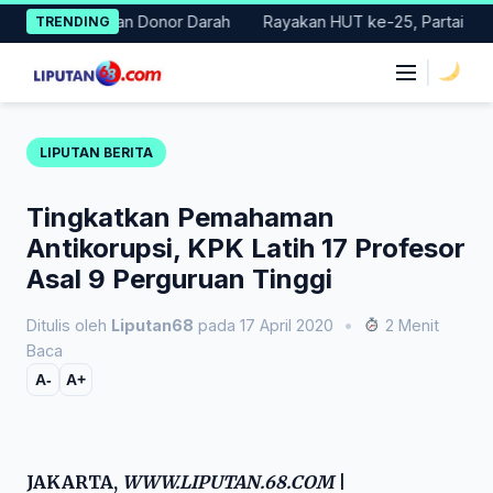
Skip
ar Gerakan Donor Darah
Rayakan HUT ke-25, Partai Demokrat B
TRENDING
to
content
|
LIPUTAN BERITA
Tingkatkan Pemahaman
Antikorupsi, KPK Latih 17 Profesor
Asal 9 Perguruan Tinggi
Ditulis oleh
Liputan68
pada 17 April 2020
•
2 Menit
Baca
A-
A+
JAKARTA,
WWW.LIPUTAN.68.COM
|