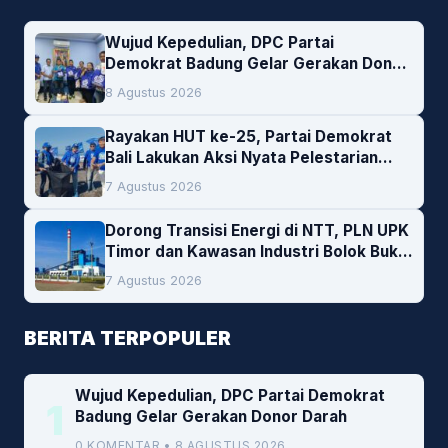
Wujud Kepedulian, DPC Partai
Demokrat Badung Gelar Gerakan Donor
Darah
8 Agustus 2026
Rayakan HUT ke-25, Partai Demokrat
Bali Lakukan Aksi Nyata Pelestarian
Lingkungan
7 Agustus 2026
Dorong Transisi Energi di NTT, PLN UPK
Timor dan Kawasan Industri Bolok Buka
Peluang Investasi Woodchip untuk
7 Agustus 2026
Cofiring PLTU Bolok
BERITA TERPOPULER
Wujud Kepedulian, DPC Partai Demokrat
1
Badung Gelar Gerakan Donor Darah
0 KOMENTAR • 8 AGUSTUS 2026