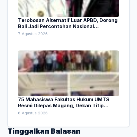
Terobosan Alternatif Luar APBD, Dorong
Bali Jadi Percontohan Nasional
Pembiayaan Daerah
7 Agustus 2026
75 Mahasiswa Fakultas Hukum UMTS
Resmi Dilepas Magang, Dekan Titip
Empat Pesan Penting
6 Agustus 2026
Tinggalkan Balasan