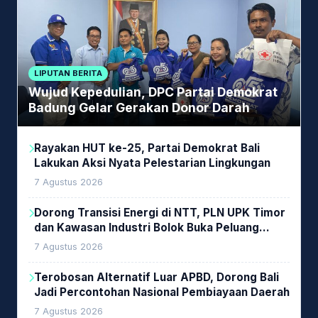
LIPUTAN BERITA
Wujud Kepedulian, DPC Partai Demokrat
Badung Gelar Gerakan Donor Darah
Rayakan HUT ke-25, Partai Demokrat Bali
Lakukan Aksi Nyata Pelestarian Lingkungan
7 Agustus 2026
Dorong Transisi Energi di NTT, PLN UPK Timor
dan Kawasan Industri Bolok Buka Peluang
Investasi Woodchip untuk Cofiring PLTU Bolok
7 Agustus 2026
Terobosan Alternatif Luar APBD, Dorong Bali
Jadi Percontohan Nasional Pembiayaan Daerah
7 Agustus 2026