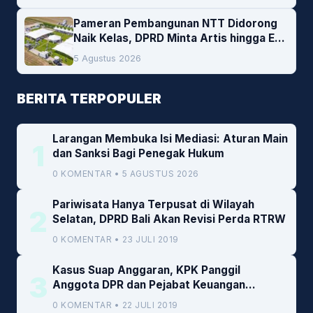
Pameran Pembangunan NTT Didorong
Naik Kelas, DPRD Minta Artis hingga EO
Lokal Jadi Prioritas
5 Agustus 2026
BERITA TERPOPULER
Larangan Membuka Isi Mediasi: Aturan Main
1
dan Sanksi Bagi Penegak Hukum
0 KOMENTAR • 5 AGUSTUS 2026
Pariwisata Hanya Terpusat di Wilayah
2
Selatan, DPRD Bali Akan Revisi Perda RTRW
0 KOMENTAR • 23 JULI 2019
Kasus Suap Anggaran, KPK Panggil
3
Anggota DPR dan Pejabat Keuangan
Kemenkeu
0 KOMENTAR • 22 JULI 2019