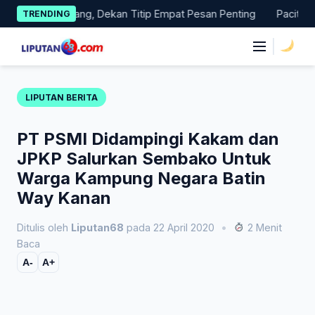
Skip
as Magang, Dekan Titip Empat Pesan Penting
Pacitan Tembus
TRENDING
to
content
|
LIPUTAN BERITA
PT PSMI Didampingi Kakam dan
JPKP Salurkan Sembako Untuk
Warga Kampung Negara Batin
Way Kanan
Ditulis oleh
Liputan68
pada 22 April 2020
•
2 Menit
Baca
A-
A+