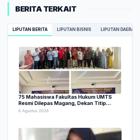
BERITA TERKAIT
LIPUTAN BERITA
LIPUTAN BISNIS
LIPUTAN DAERAH
75 Mahasiswa Fakultas Hukum UMTS
Resmi Dilepas Magang, Dekan Titip
Empat Pesan Penting
6 Agustus 2026