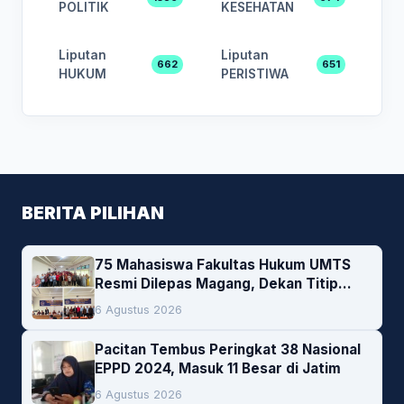
POLITIK
KESEHATAN
Liputan
Liputan
662
651
HUKUM
PERISTIWA
BERITA PILIHAN
75 Mahasiswa Fakultas Hukum UMTS
Resmi Dilepas Magang, Dekan Titip
Empat Pesan Penting
6 Agustus 2026
Pacitan Tembus Peringkat 38 Nasional
EPPD 2024, Masuk 11 Besar di Jatim
6 Agustus 2026