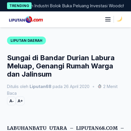
Skip
n Kawasan Industri Bolok Buka Peluang Investasi Woodchip untuk 
TRENDING
to
content
|
LIPUTAN DAERAH
Sungai di Bandar Durian Labura
Meluap, Genangi Rumah Warga
dan Jalinsum
Ditulis oleh
Liputan68
pada 26 April 2020
•
2 Menit
Baca
A-
A+
LABUHANBATU UTARA – LIPUTAN68.COM –