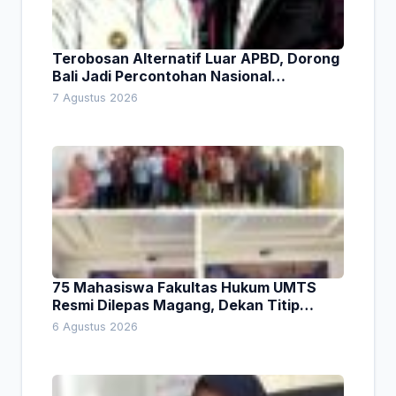
Terobosan Alternatif Luar APBD, Dorong
Bali Jadi Percontohan Nasional
Pembiayaan Daerah
7 Agustus 2026
75 Mahasiswa Fakultas Hukum UMTS
Resmi Dilepas Magang, Dekan Titip
Empat Pesan Penting
6 Agustus 2026