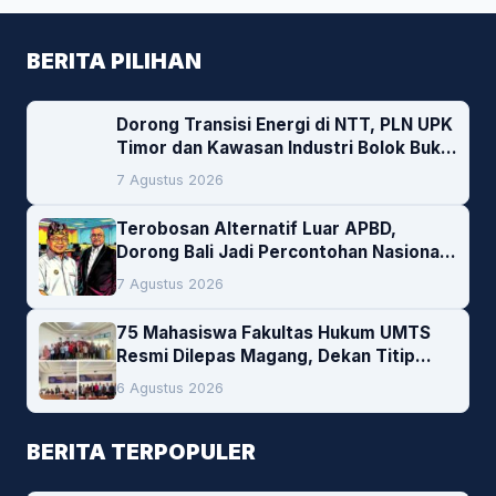
BERITA PILIHAN
Dorong Transisi Energi di NTT, PLN UPK
Timor dan Kawasan Industri Bolok Buka
Peluang Investasi Woodchip untuk
7 Agustus 2026
Cofiring PLTU Bolok
Terobosan Alternatif Luar APBD,
Dorong Bali Jadi Percontohan Nasional
Pembiayaan Daerah
7 Agustus 2026
75 Mahasiswa Fakultas Hukum UMTS
Resmi Dilepas Magang, Dekan Titip
Empat Pesan Penting
6 Agustus 2026
BERITA TERPOPULER