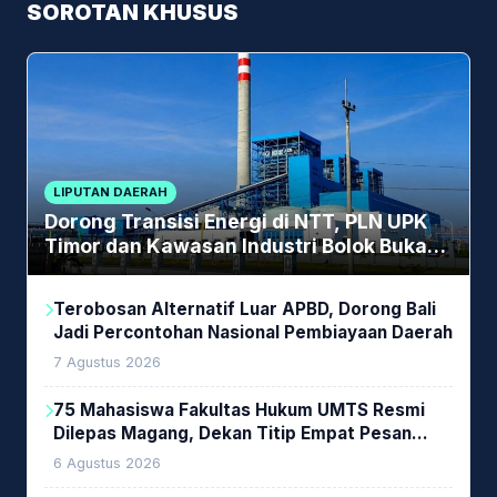
SOROTAN KHUSUS
LIPUTAN DAERAH
Dorong Transisi Energi di NTT, PLN UPK
Timor dan Kawasan Industri Bolok Buka
Peluang Investasi Woodchip untuk
Cofiring PLTU Bolok
Terobosan Alternatif Luar APBD, Dorong Bali
Jadi Percontohan Nasional Pembiayaan Daerah
7 Agustus 2026
75 Mahasiswa Fakultas Hukum UMTS Resmi
Dilepas Magang, Dekan Titip Empat Pesan
Penting
6 Agustus 2026