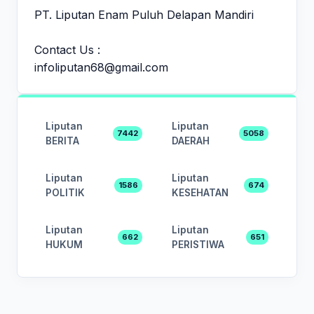
PT. Liputan Enam Puluh Delapan Mandiri
Contact Us :
infoliputan68@gmail.com
Liputan
Liputan
7442
5058
BERITA
DAERAH
Liputan
Liputan
1586
674
POLITIK
KESEHATAN
Liputan
Liputan
662
651
HUKUM
PERISTIWA