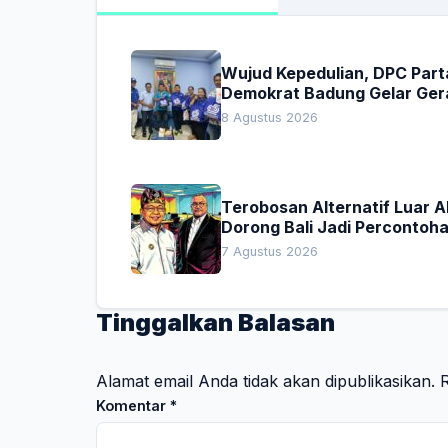
Wujud Kepedulian, DPC Part
Demokrat Badung Gelar Ger
Donor Darah
8 Agustus 2026
Terobosan Alternatif Luar 
Dorong Bali Jadi Percontoh
Nasional Pembiayaan Daera
7 Agustus 2026
Tinggalkan Balasan
Alamat email Anda tidak akan dipublikasikan.
R
Komentar
*