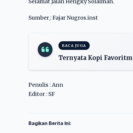
Selamat Jalan Hengky Solaiman.
Sumber
: Fajar Nugros.inst
BACA JUGA
Ternyata Kopi Favorit
Penulis : Ann
Editor : SF
Bagikan Berita Ini: