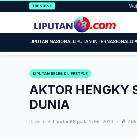
Skip
Wujud Kep
TRENDING
to
content
LIPUTAN NASIONAL
LIPUTAN INTERNASIONAL
LI
LIPUTAN SELEB & LIFESTYLE
AKTOR HENGKY 
DUNIA
Ditulis oleh
Liputan68
pada 15 Mei 2020
•
2 Me