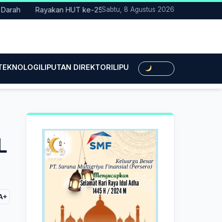
Rayakan HUT ke-25, Partai Demokrat Bali Lakukan Aksi Nyata 
Sabtu, 8 Agustus 2026
 TEKNOLOGI
LIPUTAN DIREKTORI
LIPUTAN HUKUM
LIPUTAN BIS
Dark
L
A+