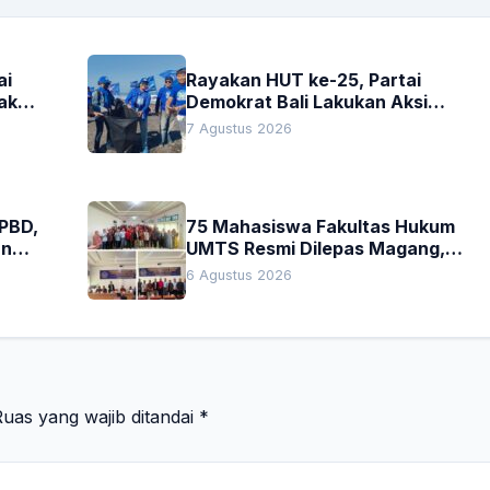
ai
Rayakan HUT ke-25, Partai
akan
Demokrat Bali Lakukan Aksi
Nyata Pelestarian Lingkungan
7 Agustus 2026
APBD,
75 Mahasiswa Fakultas Hukum
an
UMTS Resmi Dilepas Magang,
h
Dekan Titip Empat Pesan
6 Agustus 2026
Penting
uas yang wajib ditandai
*