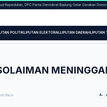
edulian, DPC Partai Demokrat Badung Gelar Gerakan Donor Darah
PUTAN POLITIK
LIPUTAN ELEKTORAL
LIPUTAN DAERAH
LIPUTAN
SOLAIMAN MENINGGA
nit Baca
A-