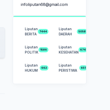
infoliputan68@gmail.com
Liputan
Liputan
7444
5058
BERITA
DAERAH
Liputan
Liputan
1586
674
POLITIK
KESEHATAN
Liputan
Liputan
662
651
HUKUM
PERISTIWA