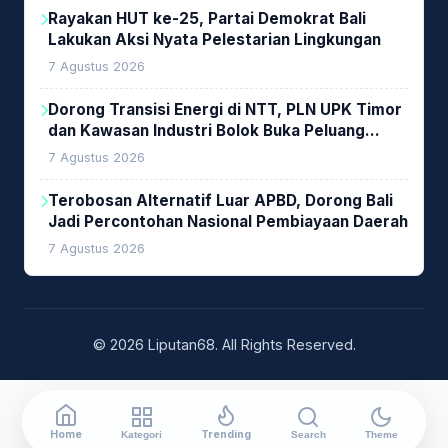
Rayakan HUT ke-25, Partai Demokrat Bali
Lakukan Aksi Nyata Pelestarian Lingkungan
7 Agustus 2026
Dorong Transisi Energi di NTT, PLN UPK Timor
dan Kawasan Industri Bolok Buka Peluang
Investasi Woodchip untuk Cofiring PLTU Bolok
7 Agustus 2026
Terobosan Alternatif Luar APBD, Dorong Bali
Jadi Percontohan Nasional Pembiayaan Daerah
7 Agustus 2026
© 2026 Liputan68. All Rights Reserved.
Home
Trending
Kategori
Search
Theme