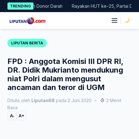
Skip
r Gerakan Donor Darah
Rayakan HUT ke-25, Partai Demokrat Ba
TRENDING
to
content
|
LIPUTAN BERITA
FPD : Anggota Komisi III DPR RI,
DR. Didik Mukrianto mendukung
niat Polri dalam mengusut
ancaman dan teror di UGM
Ditulis oleh
Liputan68
pada 2 Juni 2020
•
2 Menit
Baca
A-
A+