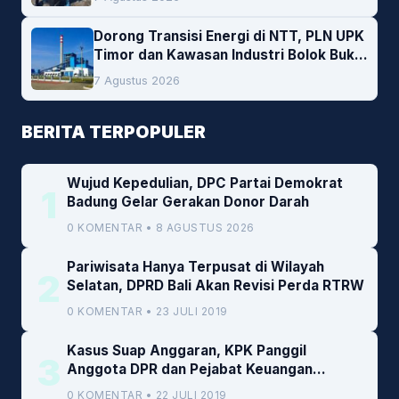
Dorong Transisi Energi di NTT, PLN UPK
Timor dan Kawasan Industri Bolok Buka
Peluang Investasi Woodchip untuk
7 Agustus 2026
Cofiring PLTU Bolok
BERITA TERPOPULER
Wujud Kepedulian, DPC Partai Demokrat
1
Badung Gelar Gerakan Donor Darah
0 KOMENTAR • 8 AGUSTUS 2026
Pariwisata Hanya Terpusat di Wilayah
2
Selatan, DPRD Bali Akan Revisi Perda RTRW
0 KOMENTAR • 23 JULI 2019
Kasus Suap Anggaran, KPK Panggil
3
Anggota DPR dan Pejabat Keuangan
Kemenkeu
0 KOMENTAR • 22 JULI 2019