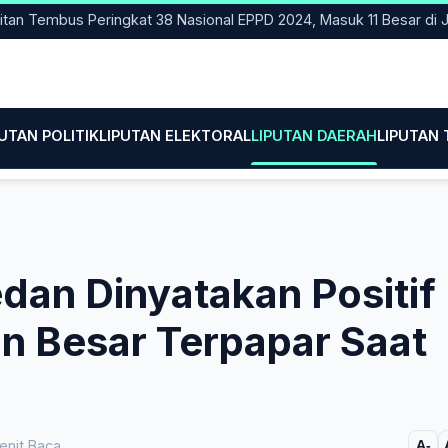
mbus Peringkat 38 Nasional EPPD 2024, Masuk 11 Besar di Jatim
PUTAN POLITIK
LIPUTAN ELEKTORAL
LIPUTAN DAERAH
LIPUTAN
an Dinyatakan Positif
n Besar Terpapar Saat
enit Baca
A-