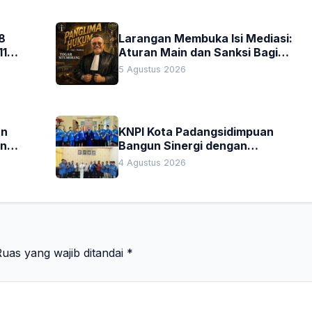
8
Larangan Membuka Isi Mediasi:
11
Aturan Main dan Sanksi Bagi
Penegak Hukum
5 Agustus 2026
an
KNPI Kota Padangsidimpuan
an
Bangun Sinergi dengan
Pengadilan Negeri dan DPRD
4 Agustus 2026
uas yang wajib ditandai
*