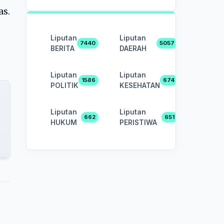
as.
Liputan
Liputan
7440
5057
BERITA
DAERAH
Liputan
Liputan
1586
674
POLITIK
KESEHATAN
Liputan
Liputan
662
651
HUKUM
PERISTIWA