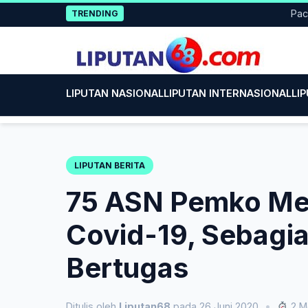
Skip
Pacitan Te
TRENDING
to
content
LIPUTAN NASIONAL
LIPUTAN INTERNASIONAL
LI
LIPUTAN BERITA
75 ASN Pemko Med
Covid-19, Sebagia
Bertugas
Ditulis oleh
Liputan68
pada 26 Juni 2020
•
2 M