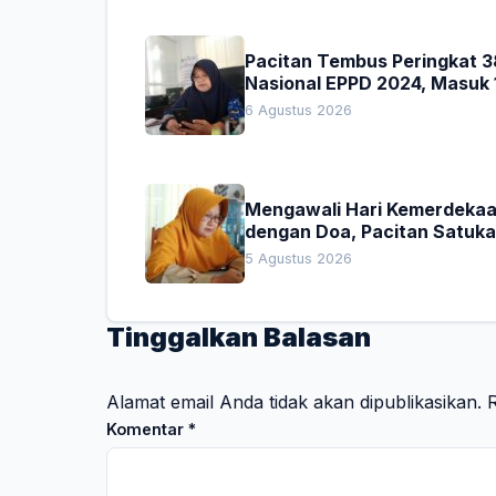
Pacitan Tembus Peringkat 3
Nasional EPPD 2024, Masuk 
Besar di Jatim
6 Agustus 2026
Mengawali Hari Kemerdeka
dengan Doa, Pacitan Satuk
Hati untuk Indonesia
5 Agustus 2026
Tinggalkan Balasan
Alamat email Anda tidak akan dipublikasikan.
R
Komentar
*