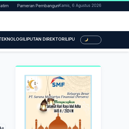
Pameran Pembangunan NTT Didorong Naik Kelas, DPRD Minta Artis
Kamis, 6 Agustus 2026
 TEKNOLOGI
LIPUTAN DIREKTORI
LIPUTAN HUKUM
LIPUTAN BIS
Dark
A+