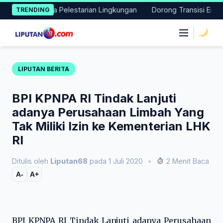
Skip
Aksi Nyata Pelestarian Lingkungan
Dorong Transisi Energi di 
TRENDING
to
content
|
LIPUTAN BERITA
BPI KPNPA RI Tindak Lanjuti
adanya Perusahaan Limbah Yang
Tak Miliki Izin ke Kementerian LHK
RI
Ditulis oleh
Liputan68
pada 1 Juli 2020
•
2 Menit Baca
A-
A+
BPI KPNPA RI Tindak Lanjuti adanya Perusahaan