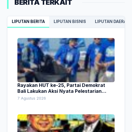
BERITA TERKAIT
LIPUTAN BERITA
LIPUTAN BISNIS
LIPUTAN DAERAH
Rayakan HUT ke-25, Partai Demokrat
Bali Lakukan Aksi Nyata Pelestarian
Lingkungan
7 Agustus 2026