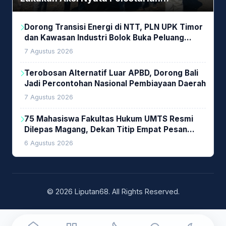
Lingkungan
Dorong Transisi Energi di NTT, PLN UPK Timor
dan Kawasan Industri Bolok Buka Peluang
Investasi Woodchip untuk Cofiring PLTU Bolok
7 Agustus 2026
Terobosan Alternatif Luar APBD, Dorong Bali
Jadi Percontohan Nasional Pembiayaan Daerah
7 Agustus 2026
75 Mahasiswa Fakultas Hukum UMTS Resmi
Dilepas Magang, Dekan Titip Empat Pesan
Penting
6 Agustus 2026
© 2026 Liputan68. All Rights Reserved.