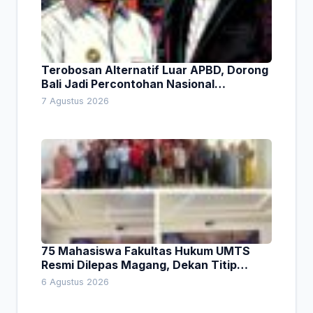
Terobosan Alternatif Luar APBD, Dorong
Bali Jadi Percontohan Nasional
Pembiayaan Daerah
7 Agustus 2026
75 Mahasiswa Fakultas Hukum UMTS
Resmi Dilepas Magang, Dekan Titip
Empat Pesan Penting
6 Agustus 2026