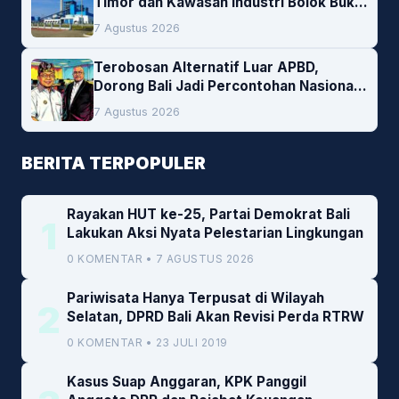
Timor dan Kawasan Industri Bolok Buka
Peluang Investasi Woodchip untuk
7 Agustus 2026
Cofiring PLTU Bolok
Terobosan Alternatif Luar APBD,
Dorong Bali Jadi Percontohan Nasional
Pembiayaan Daerah
7 Agustus 2026
BERITA TERPOPULER
Rayakan HUT ke-25, Partai Demokrat Bali
1
Lakukan Aksi Nyata Pelestarian Lingkungan
0 KOMENTAR • 7 AGUSTUS 2026
Pariwisata Hanya Terpusat di Wilayah
2
Selatan, DPRD Bali Akan Revisi Perda RTRW
0 KOMENTAR • 23 JULI 2019
Kasus Suap Anggaran, KPK Panggil