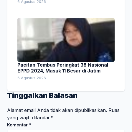
Empat Pesan Penting
6 Agustus 2026
Pacitan Tembus Peringkat 38 Nasional
EPPD 2024, Masuk 11 Besar di Jatim
6 Agustus 2026
Tinggalkan Balasan
Alamat email Anda tidak akan dipublikasikan.
Ruas
yang wajib ditandai
*
Komentar
*