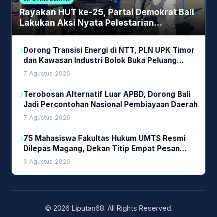
Rayakan HUT ke-25, Partai Demokrat Bali
Lakukan Aksi Nyata Pelestarian
Lingkungan
Dorong Transisi Energi di NTT, PLN UPK Timor
dan Kawasan Industri Bolok Buka Peluang
Investasi Woodchip untuk Cofiring PLTU Bolok
7 Agustus 2026
Terobosan Alternatif Luar APBD, Dorong Bali
Jadi Percontohan Nasional Pembiayaan Daerah
7 Agustus 2026
75 Mahasiswa Fakultas Hukum UMTS Resmi
Dilepas Magang, Dekan Titip Empat Pesan
Penting
6 Agustus 2026
© 2026 Liputan68. All Rights Reserved.