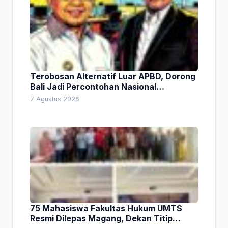
Terobosan Alternatif Luar APBD, Dorong
Bali Jadi Percontohan Nasional
Pembiayaan Daerah
7 Agustus 2026
75 Mahasiswa Fakultas Hukum UMTS
Resmi Dilepas Magang, Dekan Titip