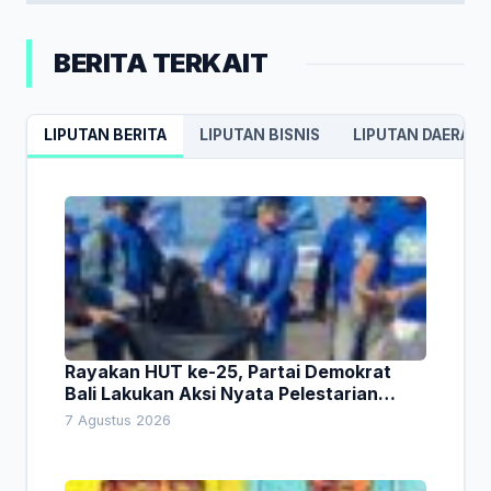
BERITA TERKAIT
LIPUTAN BERITA
LIPUTAN BISNIS
LIPUTAN DAERAH
Rayakan HUT ke-25, Partai Demokrat
Bali Lakukan Aksi Nyata Pelestarian
Lingkungan
7 Agustus 2026