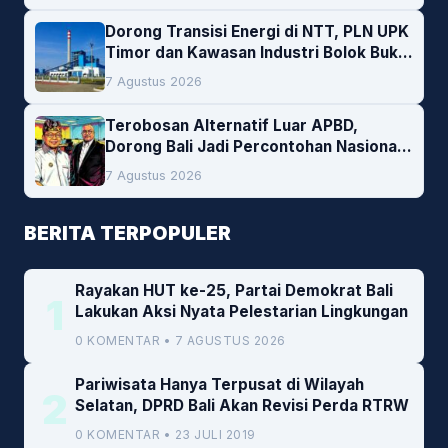
Dorong Transisi Energi di NTT, PLN UPK
Timor dan Kawasan Industri Bolok Buka
Peluang Investasi Woodchip untuk
7 Agustus 2026
Cofiring PLTU Bolok
Terobosan Alternatif Luar APBD,
Dorong Bali Jadi Percontohan Nasional
Pembiayaan Daerah
7 Agustus 2026
BERITA TERPOPULER
Rayakan HUT ke-25, Partai Demokrat Bali
1
Lakukan Aksi Nyata Pelestarian Lingkungan
0 KOMENTAR • 7 AGUSTUS 2026
Pariwisata Hanya Terpusat di Wilayah
2
Selatan, DPRD Bali Akan Revisi Perda RTRW
0 KOMENTAR • 23 JULI 2019