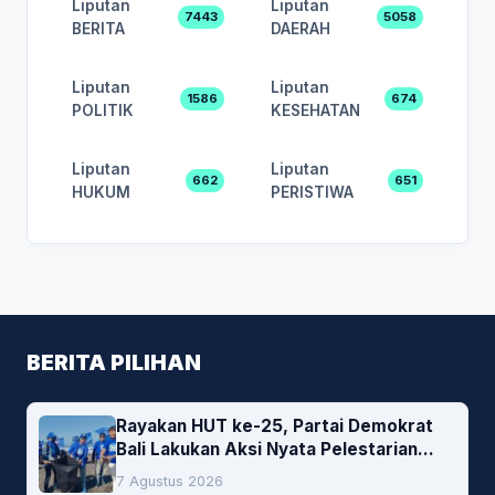
Liputan
Liputan
7443
5058
BERITA
DAERAH
Liputan
Liputan
1586
674
POLITIK
KESEHATAN
Liputan
Liputan
662
651
HUKUM
PERISTIWA
BERITA PILIHAN
Rayakan HUT ke-25, Partai Demokrat
Bali Lakukan Aksi Nyata Pelestarian
Lingkungan
7 Agustus 2026