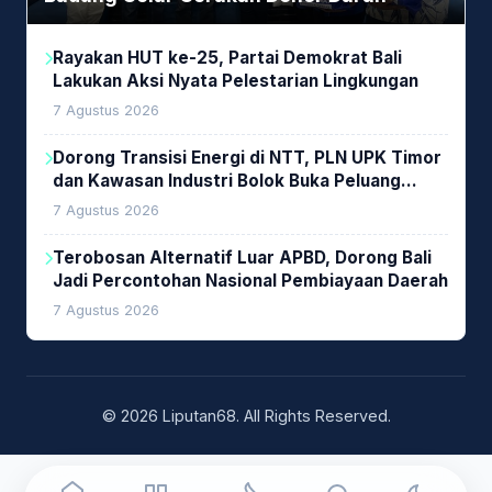
Rayakan HUT ke-25, Partai Demokrat Bali
Lakukan Aksi Nyata Pelestarian Lingkungan
7 Agustus 2026
Dorong Transisi Energi di NTT, PLN UPK Timor
dan Kawasan Industri Bolok Buka Peluang
Investasi Woodchip untuk Cofiring PLTU Bolok
7 Agustus 2026
Terobosan Alternatif Luar APBD, Dorong Bali
Jadi Percontohan Nasional Pembiayaan Daerah
7 Agustus 2026
© 2026 Liputan68. All Rights Reserved.