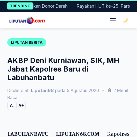
Skip
Gelar Gerakan Donor Darah
Rayakan HUT ke-25, Partai Demokra
TRENDING
to
content
|
LIPUTAN BERITA
AKBP Deni Kurniawan, SIK, MH
Jabat Kapolres Baru di
Labuhanbatu
Ditulis oleh
Liputan68
pada 5 Agustus 2020
•
2 Menit
Baca
A-
A+
LABUHANBATU – LIPUTAN68.COM –
Kapolres