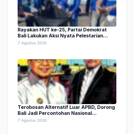
Rayakan HUT ke-25, Partai Demokrat
Bali Lakukan Aksi Nyata Pelestarian
Lingkungan
7 Agustus 2026
Terobosan Alternatif Luar APBD, Dorong
Bali Jadi Percontohan Nasional
Pembiayaan Daerah
7 Agustus 2026