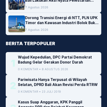
Bali Lakukan Aksi Nyata Pelestarian
Lingkungan
7 Agustus 2026
Dorong Transisi Energi di NTT, PLN UPK
Timor dan Kawasan Industri Bolok Buka
Peluang Investasi Woodchip untuk
7 Agustus 2026
Cofiring PLTU Bolok
BERITA TERPOPULER
Wujud Kepedulian, DPC Partai Demokrat
1
Badung Gelar Gerakan Donor Darah
0 KOMENTAR • 8 AGUSTUS 2026
Pariwisata Hanya Terpusat di Wilayah
2
Selatan, DPRD Bali Akan Revisi Perda RTRW
0 KOMENTAR • 23 JULI 2019
Kasus Suap Anggaran, KPK Panggil