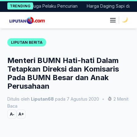
Skip
nkan Terduga Pelaku Pencurian
Harga Daging Sapi dan Cabai Na
TRENDING
to
content
|
LIPUTAN BERITA
Menteri BUMN Hati-hati Dalam
Tetapkan Direksi dan Komisaris
Pada BUMN Besar dan Anak
Perusahaan
Ditulis oleh
Liputan68
pada 7 Agustus 2020
•
2 Menit
Baca
A-
A+