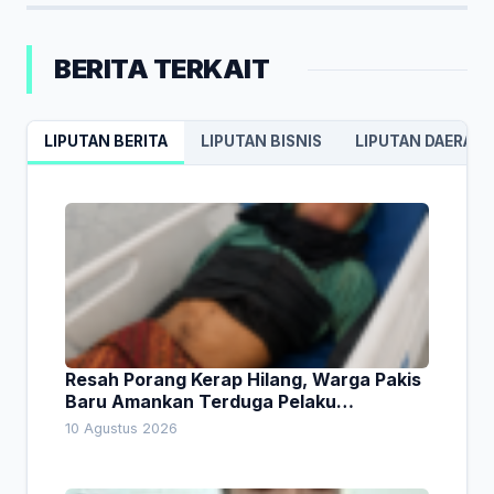
BERITA TERKAIT
LIPUTAN BERITA
LIPUTAN BISNIS
LIPUTAN DAERAH
Resah Porang Kerap Hilang, Warga Pakis
Baru Amankan Terduga Pelaku
Pencurian
10 Agustus 2026