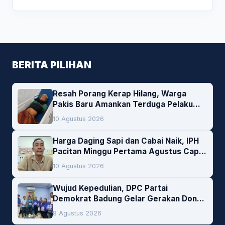
BERITA PILIHAN
Resah Porang Kerap Hilang, Warga
Pakis Baru Amankan Terduga Pelaku
Pencurian
10 Agustus 2026
Harga Daging Sapi dan Cabai Naik, IPH
Pacitan Minggu Pertama Agustus Capai
1,66 Persen. Ini Penjelasan Kabag Ayub
10 Agustus 2026
Wujud Kepedulian, DPC Partai
Demokrat Badung Gelar Gerakan Donor
Darah
8 Agustus 2026