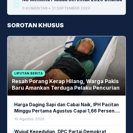
5
0 KOMENTAR • 21 SEPTEMBER 2020
SOROTAN KHUSUS
LIPUTAN BERITA
Resah Porang Kerap Hilang, Warga Pakis
Baru Amankan Terduga Pelaku Pencurian
Harga Daging Sapi dan Cabai Naik, IPH Pacitan
Minggu Pertama Agustus Capai 1,66 Persen.
Ini Penjelasan Kabag Ayub
10 Agustus 2026
Wujud Kepedulian, DPC Partai Demokrat