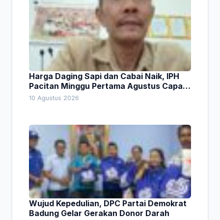
Harga Daging Sapi dan Cabai Naik, IPH
Pacitan Minggu Pertama Agustus Capai
1,66 Persen. Ini Penjelasan Kabag Ayub
10 Agustus 2026
Wujud Kepedulian, DPC Partai Demokrat
Badung Gelar Gerakan Donor Darah