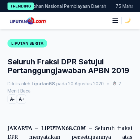
Skip
Jadi Percontohan Nasional Pembiayaan Daerah
75 Mahasiswa Fa
TRENDING
to
content
|
LIPUTAN BERITA
Seluruh Fraksi DPR Setujui
Pertanggungjawaban APBN 2019
Ditulis oleh
Liputan68
pada 20 Agustus 2020
•
2
Menit Baca
A-
A+
JAKARTA – LIPUTAN68.COM –
Seluruh fraksi
DPR menyatakan persetujuannya atas