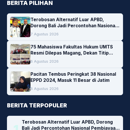
BERITA PILIHAN
Terobosan Alternatif Luar APBD,
Dorong Bali Jadi Percontohan Nasional
Pembiayaan Daerah
7 Agustus 2026
75 Mahasiswa Fakultas Hukum UMTS
Resmi Dilepas Magang, Dekan Titip
Empat Pesan Penting
6 Agustus 2026
Pacitan Tembus Peringkat 38 Nasional
EPPD 2024, Masuk 11 Besar di Jatim
6 Agustus 2026
BERITA TERPOPULER
Terobosan Alternatif Luar APBD, Dorong
1
Bali Jadi Percontohan Nasional Pembiayaan