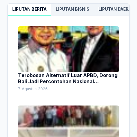
LIPUTAN BERITA
LIPUTAN BISNIS
LIPUTAN DAERAH
Terobosan Alternatif Luar APBD, Dorong
Bali Jadi Percontohan Nasional
Pembiayaan Daerah
7 Agustus 2026