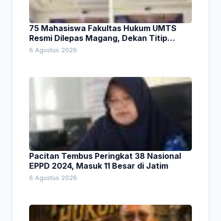
75 Mahasiswa Fakultas Hukum UMTS
Resmi Dilepas Magang, Dekan Titip
Empat Pesan Penting
6 Agustus 2026
Pacitan Tembus Peringkat 38 Nasional
EPPD 2024, Masuk 11 Besar di Jatim
6 Agustus 2026