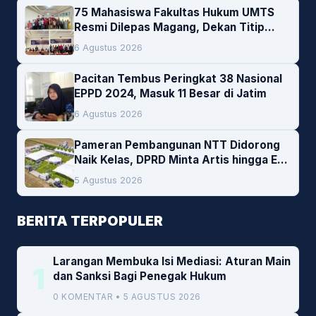
75 Mahasiswa Fakultas Hukum UMTS
Resmi Dilepas Magang, Dekan Titip
Empat Pesan Penting
6 Agustus 2026
Pacitan Tembus Peringkat 38 Nasional
EPPD 2024, Masuk 11 Besar di Jatim
6 Agustus 2026
Pameran Pembangunan NTT Didorong
Naik Kelas, DPRD Minta Artis hingga EO
Lokal Jadi Prioritas
5 Agustus 2026
BERITA TERPOPULER
Larangan Membuka Isi Mediasi: Aturan Main
1
dan Sanksi Bagi Penegak Hukum
0 KOMENTAR • 5 AGUSTUS 2026