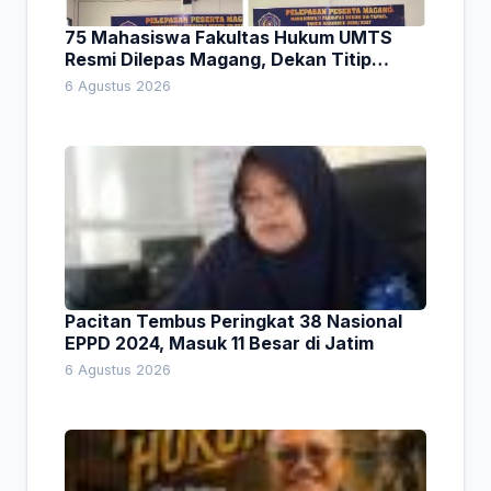
75 Mahasiswa Fakultas Hukum UMTS
Resmi Dilepas Magang, Dekan Titip
Empat Pesan Penting
6 Agustus 2026
Pacitan Tembus Peringkat 38 Nasional
EPPD 2024, Masuk 11 Besar di Jatim
6 Agustus 2026