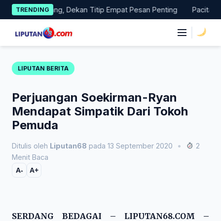
Skip
pas Magang, Dekan Titip Empat Pesan Penting
Pacitan Tembus
TRENDING
to
content
|
LIPUTAN BERITA
Perjuangan Soekirman-Ryan
Mendapat Simpatik Dari Tokoh
Pemuda
Ditulis oleh
Liputan68
pada 13 September 2020
•
2
Menit Baca
A-
A+
SERDANG BEDAGAI – LIPUTAN68.COM –