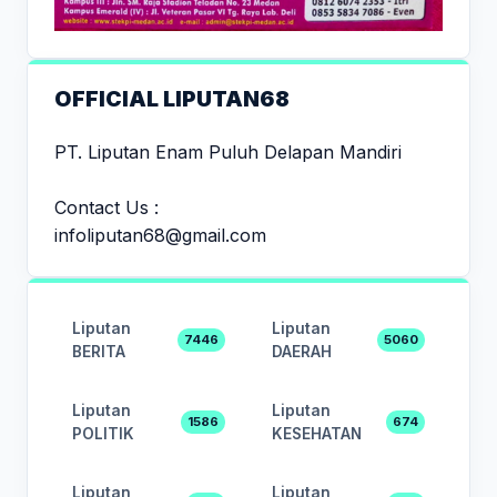
OFFICIAL LIPUTAN68
PT. Liputan Enam Puluh Delapan Mandiri
Contact Us :
infoliputan68@gmail.com
Liputan
Liputan
7446
5060
BERITA
DAERAH
Liputan
Liputan
1586
674
POLITIK
KESEHATAN
Liputan
Liputan