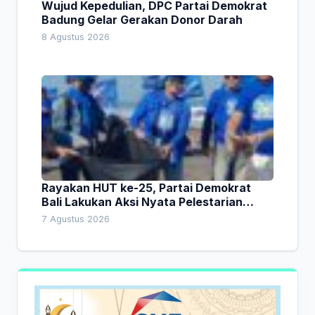
Wujud Kepedulian, DPC Partai Demokrat
Badung Gelar Gerakan Donor Darah
8 Agustus 2026
Rayakan HUT ke-25, Partai Demokrat
Bali Lakukan Aksi Nyata Pelestarian
Lingkungan
7 Agustus 2026