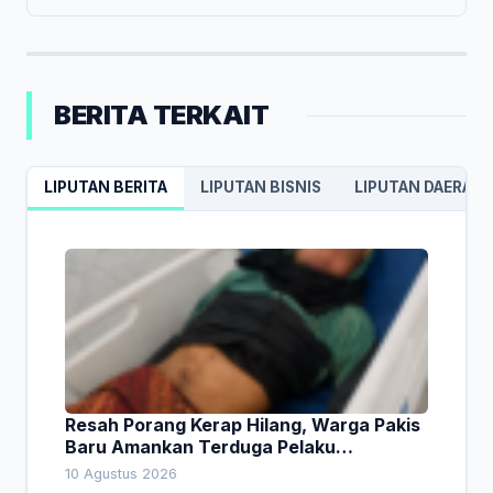
BERITA TERKAIT
LIPUTAN BERITA
LIPUTAN BISNIS
LIPUTAN DAERAH
Resah Porang Kerap Hilang, Warga Pakis
Baru Amankan Terduga Pelaku
Pencurian
10 Agustus 2026