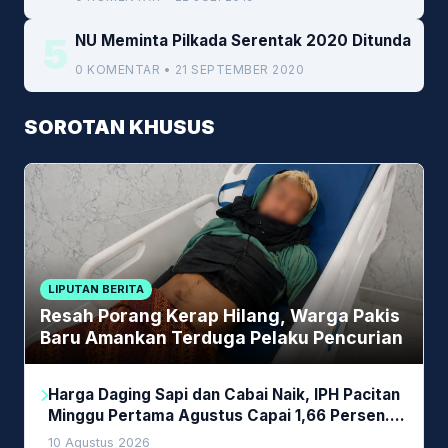
5
NU Meminta Pilkada Serentak 2020 Ditunda
0 KOMENTAR • 21 SEPTEMBER 2020
SOROTAN KHUSUS
LIPUTAN BERITA
Resah Porang Kerap Hilang, Warga Pakis
Baru Amankan Terduga Pelaku Pencurian
Harga Daging Sapi dan Cabai Naik, IPH Pacitan
Minggu Pertama Agustus Capai 1,66 Persen.
Ini Penjelasan Kabag Ayub
10 Agustus 2026