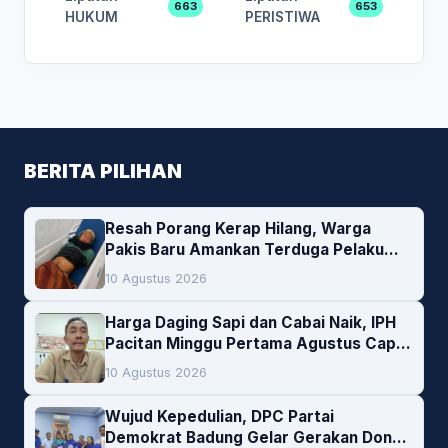
663
653
HUKUM
PERISTIWA
BERITA PILIHAN
Resah Porang Kerap Hilang, Warga
Pakis Baru Amankan Terduga Pelaku
Pencurian
10 Agustus 2026
Harga Daging Sapi dan Cabai Naik, IPH
Pacitan Minggu Pertama Agustus Capai
1,66 Persen. Ini Penjelasan Kabag Ayub
10 Agustus 2026
Wujud Kepedulian, DPC Partai
Demokrat Badung Gelar Gerakan Donor