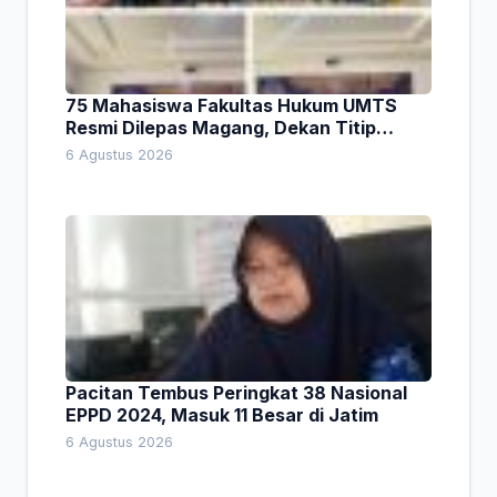
75 Mahasiswa Fakultas Hukum UMTS
Resmi Dilepas Magang, Dekan Titip
Empat Pesan Penting
6 Agustus 2026
Pacitan Tembus Peringkat 38 Nasional
EPPD 2024, Masuk 11 Besar di Jatim
6 Agustus 2026