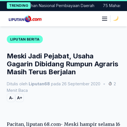
Skip
adi Percontohan Nasional Pembiayaan Daerah
75 Mahasiswa Fak
TRENDING
to
content
|
LIPUTAN BERITA
Meski Jadi Pejabat, Usaha
Gagarin Dibidang Rumpun Agraris
Masih Terus Berjalan
Ditulis oleh
Liputan68
pada 26 September 2020
•
2
Menit Baca
A-
A+
Pacitan, liputan 68.com- Meski hampir selama 16