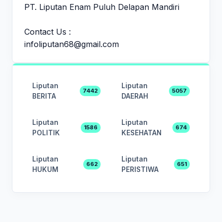
PT. Liputan Enam Puluh Delapan Mandiri
Contact Us :
infoliputan68@gmail.com
Liputan
Liputan
7442
5057
BERITA
DAERAH
Liputan
Liputan
1586
674
POLITIK
KESEHATAN
Liputan
Liputan
662
651
HUKUM
PERISTIWA