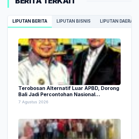
BERITA TERKAIT
LIPUTAN BERITA
LIPUTAN BISNIS
LIPUTAN DAERAH
Terobosan Alternatif Luar APBD, Dorong
Bali Jadi Percontohan Nasional
Pembiayaan Daerah
7 Agustus 2026