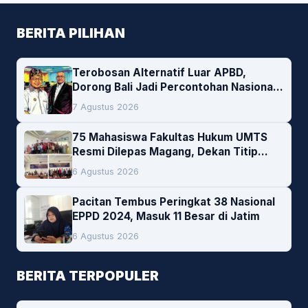
BERITA PILIHAN
Terobosan Alternatif Luar APBD,
Dorong Bali Jadi Percontohan Nasional
Pembiayaan Daerah
7 Agustus 2026
75 Mahasiswa Fakultas Hukum UMTS
Resmi Dilepas Magang, Dekan Titip
Empat Pesan Penting
6 Agustus 2026
Pacitan Tembus Peringkat 38 Nasional
EPPD 2024, Masuk 11 Besar di Jatim
6 Agustus 2026
BERITA TERPOPULER