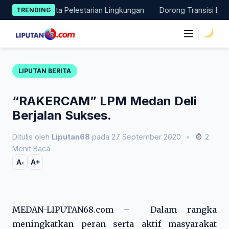
Skip
 Aksi Nyata Pelestarian Lingkungan
Dorong Transisi Energi di
TRENDING
to
content
|
LIPUTAN BERITA
“RAKERCAM” LPM Medan Deli
Berjalan Sukses.
Ditulis oleh
Liputan68
pada 27 September 2020
•
2
Menit Baca
A-
A+
MEDAN-LIPUTAN68.com – Dalam rangka
meningkatkan peran serta aktif masyarakat