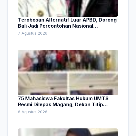
Terobosan Alternatif Luar APBD, Dorong
Bali Jadi Percontohan Nasional
Pembiayaan Daerah
7 Agustus 2026
75 Mahasiswa Fakultas Hukum UMTS
Resmi Dilepas Magang, Dekan Titip
Empat Pesan Penting
6 Agustus 2026