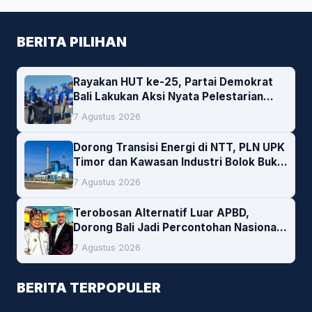
BERITA PILIHAN
Rayakan HUT ke-25, Partai Demokrat
Bali Lakukan Aksi Nyata Pelestarian
Lingkungan
7 Agustus 2026
Dorong Transisi Energi di NTT, PLN UPK
Timor dan Kawasan Industri Bolok Buka
Peluang Investasi Woodchip untuk
7 Agustus 2026
Cofiring PLTU Bolok
Terobosan Alternatif Luar APBD,
Dorong Bali Jadi Percontohan Nasional
Pembiayaan Daerah
7 Agustus 2026
BERITA TERPOPULER