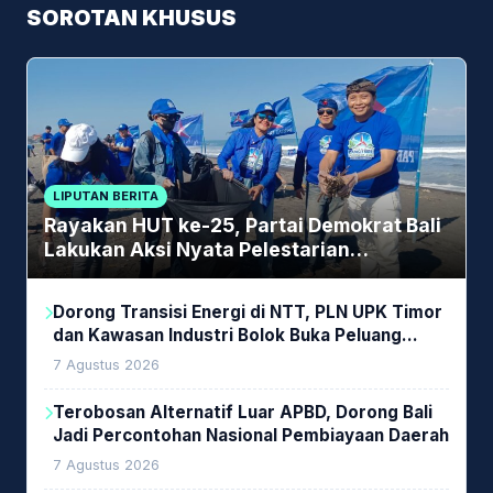
SOROTAN KHUSUS
LIPUTAN BERITA
Rayakan HUT ke-25, Partai Demokrat Bali
Lakukan Aksi Nyata Pelestarian
Lingkungan
Dorong Transisi Energi di NTT, PLN UPK Timor
dan Kawasan Industri Bolok Buka Peluang
Investasi Woodchip untuk Cofiring PLTU Bolok
7 Agustus 2026
Terobosan Alternatif Luar APBD, Dorong Bali
Jadi Percontohan Nasional Pembiayaan Daerah
7 Agustus 2026