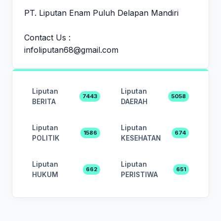
PT. Liputan Enam Puluh Delapan Mandiri
Contact Us :
infoliputan68@gmail.com
Liputan
Liputan
7443
5058
BERITA
DAERAH
Liputan
Liputan
1586
674
POLITIK
KESEHATAN
Liputan
Liputan
662
651
HUKUM
PERISTIWA