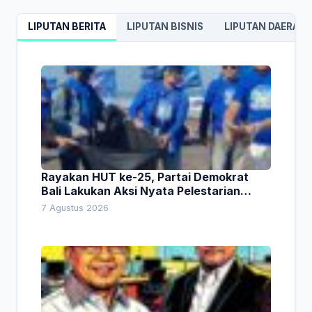
LIPUTAN BERITA
LIPUTAN BISNIS
LIPUTAN DAERAH
Rayakan HUT ke-25, Partai Demokrat
Bali Lakukan Aksi Nyata Pelestarian
Lingkungan
7 Agustus 2026