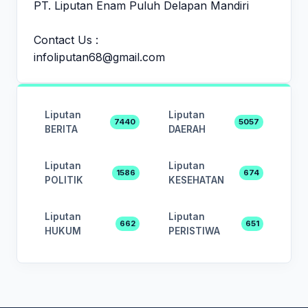
PT. Liputan Enam Puluh Delapan Mandiri
Contact Us :
infoliputan68@gmail.com
Liputan
Liputan
7440
5057
BERITA
DAERAH
Liputan
Liputan
1586
674
POLITIK
KESEHATAN
Liputan
Liputan
662
651
HUKUM
PERISTIWA