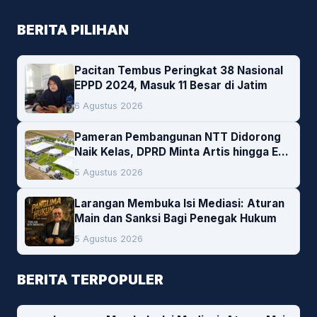
BERITA PILIHAN
Pacitan Tembus Peringkat 38 Nasional
EPPD 2024, Masuk 11 Besar di Jatim
6 Agustus 2026
Pameran Pembangunan NTT Didorong
Naik Kelas, DPRD Minta Artis hingga EO
Lokal Jadi Prioritas
5 Agustus 2026
Larangan Membuka Isi Mediasi: Aturan
Main dan Sanksi Bagi Penegak Hukum
5 Agustus 2026
BERITA TERPOPULER