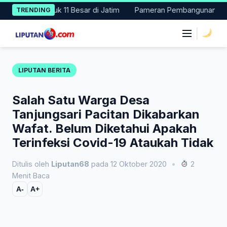
Skip
024, Masuk 11 Besar di Jatim
Pameran Pembangunan NTT Didoron
TRENDING
to
content
|
LIPUTAN BERITA
Salah Satu Warga Desa
Tanjungsari Pacitan Dikabarkan
Wafat. Belum Diketahui Apakah
Terinfeksi Covid-19 Ataukah Tidak
Ditulis oleh
Liputan68
pada 12 Oktober 2020
•
2
Menit Baca
A-
A+