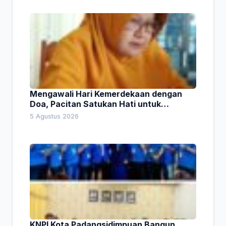
Mengawali Hari Kemerdekaan dengan
Doa, Pacitan Satukan Hati untuk
Indonesia
5 Agustus 2026
KNPI Kota Padangsidimpuan Bangun